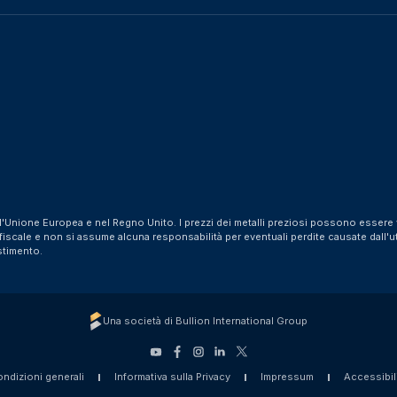
ll'Unione Europea e nel Regno Unito. I prezzi dei metalli preziosi possono essere v
cale e non si assume alcuna responsabilità per eventuali perdite causate dall'utili
stimento.
Una società di Bullion International Group
ndizioni generali
Informativa sulla Privacy
Impressum
Accessibil