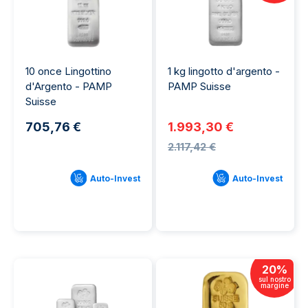
10 once Lingottino
1 kg lingotto d'argento -
d'Argento - PAMP
PAMP Suisse
Suisse
705,76 €
1.993,30 €
2.117,42 €
Auto-Invest
Auto-Invest
20
%
sul nostro
margine