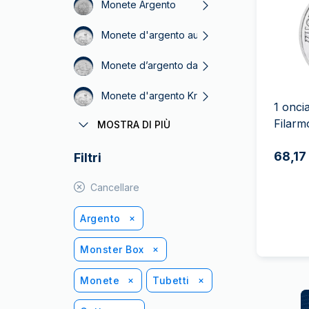
IVA
Monete Argento
Programma di
Monete d'argento australian
affiliazione
Monete d’argento da 1 oncia
Monete d'argento Krugerrand
1 onci
Filarm
MOSTRA DI PIÙ
Monete d’argento da collezione
68,17
Filtri
Monete Canguro d’Argento
Cancellare
Argento
Monster Box
Monete
Tubetti