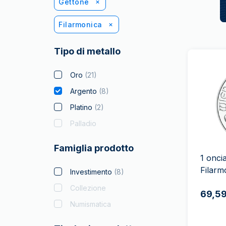
Gettone
Filarmonica
Tipo di metallo
Oro
(
21
)
Argento
(
8
)
Platino
(
2
)
Palladio
Famiglia prodotto
1 onci
Filarm
Investimento
(
8
)
Collezione
69,59
Numismatica