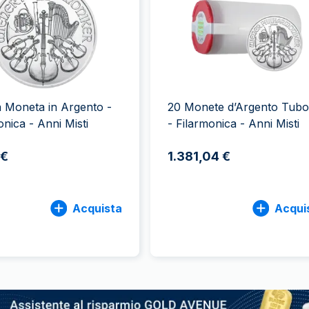
100 grammi
15 kg
Lady Fortuna
Lunar
250 grammi
Luigi d’oro
Maple Leaf
1 kg
Lunar
Panda
Maple Leaf
Panda
a Moneta in Argento -
20 Monete d’Argento Tubo
Sterlina Inglese
onica - Anni Misti
- Filarmonica - Anni Misti
Vreneli
 €
1.381,04 €
Acquista
Acqui