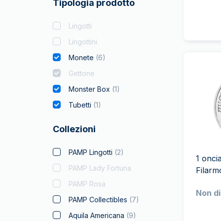
Tipologia prodotto
Lingotti
Lingottini
Monete
(
6
)
Gettone
Monster Box
(
1
)
Tubetti
(
1
)
Collezioni
PAMP Lingotti
(
2
)
1 onci
PAMP Lady Fortuna
Filarm
PAMP Rosa
Non di
PAMP Collectibles
(
7
)
Aquila Americana
(
9
)