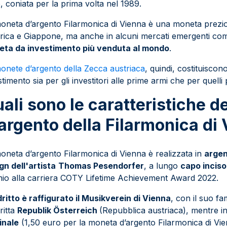
, coniata per la prima volta nel 1989.
oneta d’argento Filarmonica di Vienna è una moneta prezi
ica e Giappone, ma anche in alcuni mercati emergenti com
ta da investimento più venduta al mondo
.
onete d’argento della Zecca austriaca
, quindi, costituiscon
stimento sia per gli investitori alle prime armi che per quelli 
ali sono le caratteristiche d
argento della Filarmonica di
oneta d’argento Filarmonica di Vienna è realizzata in
argen
gn dell'artista
Thomas Pesendorfer
, a lungo
capo inciso
io alla carriera COTY Lifetime Achievement Award 2022.
dritto è raffigurato il Musikverein di Vienna
, con il suo f
ritta
Republik Österreich
(Repubblica austriaca), mentre in
inale
(1,50 euro per la moneta d’argento Filarmonica di Vie