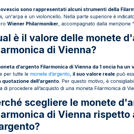
rovescio sono rappresentati alcuni strumenti
della Fila
ini, un'arpa e un violoncello. Nella parte superiore è indica
ero
Wiener Philarmoniker
, accompagnato dalla menzione “S
al è il valore delle monete d
larmonica di Vienna?
oneta d’argento Filarmonica di Vienna da 1 oncia ha un
 per tutte le
monete d’argento
,
il suo valore reale
può ess
a quotazione dell’argento
. Per questo motivo, è consigliab
a di procedere all’acquisto di una moneta Filarmonica di Vi
rché scegliere le monete d'a
larmonica di Vienna rispetto
argento?