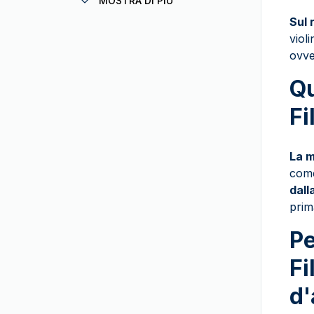
MOSTRA DI PIÙ
Doblone Spagnolo
Sul 
German Mint
Star Wars
(
5
)
viol
Gold Avenue
Cigno
(
5
)
ovv
Zecca Greca
Patrimonio Svizzero
(
13
)
Qu
Heimerle+Meule
Il Genio Francese
(
1
)
Fi
Heraeus
Il Leone e l'Aquila
(
2
)
Zecca dello Stato italiano
Unesco
(
3
)
La m
MDM
Vreneli
come
Mexican Mint
Zodiaco
dall
Monete d’oro francesi
prim
Selezione Britannica
(
15
)
PAMP Suisse
Pe
Storia Americana
Perth Mint
Wonders of Australia
(
1
)
Fi
Zecca di Pressburg
Pacchetto investitori
d'
Zecca Casuale
Royal Australian Mint