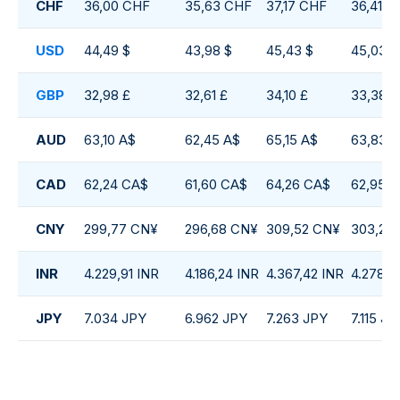
CHF
36,00 CHF
35,63 CHF
37,17 CHF
36,41 C
USD
44,49 $
43,98 $
45,43 $
45,03 $
GBP
32,98 £
32,61 £
34,10 £
33,38 £
AUD
63,10 A$
62,45 A$
65,15 A$
63,83 
CAD
62,24 CA$
61,60 CA$
64,26 CA$
62,95 
CNY
299,77 CN¥
296,68 CN¥
309,52 CN¥
303,22
INR
4.229,91 INR
4.186,24 INR
4.367,42 INR
4.278,5
JPY
7.034 JPY
6.962 JPY
7.263 JPY
7.115 JP