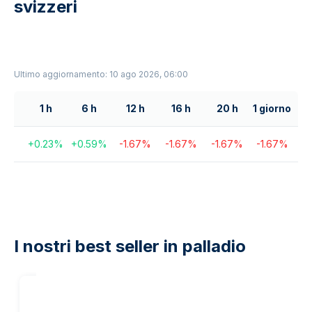
svizzeri
Ultimo aggiornamento: 10 ago 2026, 06:00
1 h
6 h
12 h
16 h
20 h
1 giorno
+
0.23
%
+
0.59
%
-1.67
%
-1.67
%
-1.67
%
-1.67
%
I nostri best seller in palladio