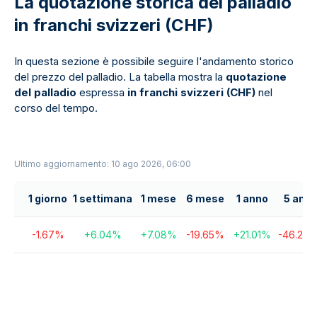
La quotazione storica del palladio
in franchi svizzeri (CHF)
In questa sezione è possibile seguire l'andamento storico
del prezzo del palladio. La tabella mostra la
quotazione
del palladio
espressa
in franchi svizzeri (CHF)
nel
corso del tempo.
Ultimo aggiornamento: 10 ago 2026, 06:00
1 giorno
1 settimana
1 mese
6 mese
1 anno
5 anni
-1.67
%
+
6.04
%
+
7.08
%
-19.65
%
+
21.01
%
-46.26