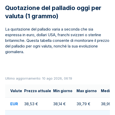
Quotazione del palladio oggi per
valuta (1 grammo)
La quotazione del palladio varia a seconda che sia
espressa in euro, dollari USA, franchi svizzeri o sterline
britanniche. Questa tabella consente di monitorare il prezzo
del palladio per ogni valuta, nonché la sua evoluzione
giornaliera.
Ultimo aggiornamento: 10 ago 2026, 06:19
Valute
Prezzo attuale
Min giorno
Max giorno
Media g
EUR
38,53 €
38,14 €
39,79 €
38,99 €