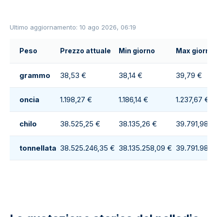
Ultimo aggiornamento: 10 ago 2026, 06:19
Peso
Prezzo attuale
Min giorno
Max giorno
grammo
38,53 €
38,14 €
39,79 €
oncia
1.198,27 €
1.186,14 €
1.237,67 €
chilo
38.525,25 €
38.135,26 €
39.791,98 €
tonnellata
38.525.246,35 €
38.135.258,09 €
39.791.984,