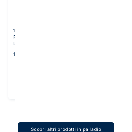
1 Oncia Lingottino di
Palladio - PAMP Suisse
Lady Fortuna
1.446,02 €
Acquista
Scopri altri prodotti in palladio