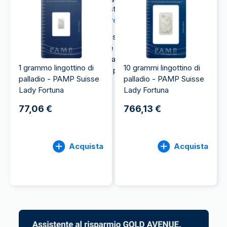
crescita del prezzo. Per questo, sempre più
persone scelgono di
comprare palladio
.
Se molti investitori tendono a scegliere l’oro e
l’argento come prima opzione di investimento, il
palladio viene spesso trascurato, ma rappresenta
1 grammo lingottino di
10 grammi lingottino di
un’interessante aggiunta a un portafoglio ben
palladio - PAMP Suisse
palladio - PAMP Suisse
diversificato.
Lady Fortuna
Lady Fortuna
77,06 €
766,13 €
Acquista
Acquista