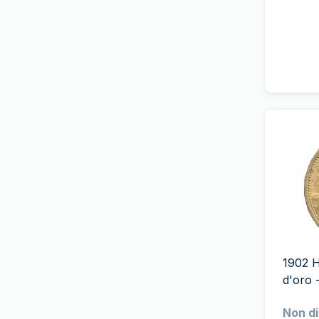
Cigno
(
5
)
Gold Avenue
Patrimonio Svizzero
Zecca Greca
Il Genio Francese
(
2
)
Heimerle+Meule
Il Leone e l'Aquila
(
1
)
Heraeus
Unesco
(
3
)
Zecca dello Stato italiano
Vreneli
(
26
)
MDM
Zodiaco
Mexican Mint
Selezione Britannica
(
29
)
Monete d’oro francesi
Storia Americana
PAMP Suisse
Wonders of Australia
(
1
)
Perth Mint
Pacchetto investitori
Zecca di Pressburg
Zecca Casuale
1902 H
d'oro 
Royal Australian Mint
Royal Canadian Mint
Non di