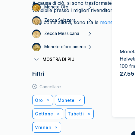
IVA
A causa di ciò, si sono trasformate in poco 
Monete Oro
Programma di
vendibile presso i migliori rivenditori d’oro
affiliazione
Zecca Svizzera
Oggi come allora, sono tra le
monete d’oro c
Zecca Messicana
Monete d’oro americane
Moneta
Helvet
MOSTRA DI PIÙ
Zecca Sudafricana
100 fr
Filtri
Monete d'oro 1 oncia
27.55
Monete d’oro Napoleone III
Cancellare
Oro
Monete
Gettone
Tubetti
Vreneli