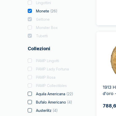
Lingottini
Monete
(
26
)
Gettone
Monster Box
Tubetti
Collezioni
PAMP Lingotti
PAMP Lady Fortuna
PAMP Rosa
PAMP Collectibles
1913 H
d'oro 
Aquila Americana
(
22
)
Bufalo Americano
(
4
)
788,6
Austerlitz
(
4
)