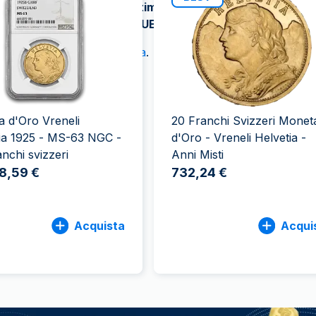
tempo in un
bene da
100 grammi
15 kg
investimento
Lady Fortuna
, acquistabile e
Lunar
 al mondo, come
GOLD AVENUE
.
250 grammi
Luigi d’oro
Maple Leaf
1 kg
Lunar
Panda
oniate dalla Zecca Svizzera
.
Maple Leaf
Panda
Sterlina Inglese
 d'Oro Vreneli
20 Franchi Svizzeri Monet
Vreneli
ia 1925 - MS-63 NGC -
d'Oro - Vreneli Helvetia -
anchi svizzeri
Anni Misti
8,59 €
732,24 €
Acquista
Acqui