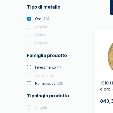
Tipo di metallo
Oro
(
26
)
Argento
Platino
Palladio
Famiglia prodotto
Investimento
(
1
)
Collezione
1910 H
Numismatica
(
26
)
d'oro 
Tipologia prodotto
843,
Lingotti