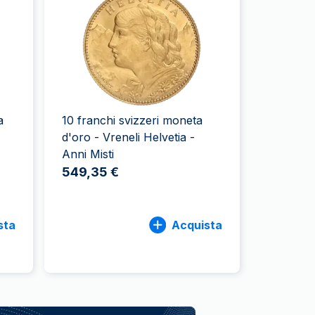
Zecca dello Stato italiano
a
10 franchi svizzeri moneta
d'oro - Vreneli Helvetia -
Anni Misti
549,35 €
sta
Acquista