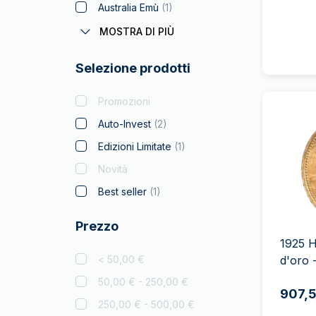
Australia Emù
(
1
)
Coronas
(
1
)
MOSTRA DI PIÙ
Batman
Selezione prodotti
Big Five
(
4
)
Bitcoin
(
2
)
Promozioni
Black Flag
Auto-Invest
(
2
)
Britannia
(
18
)
Edizioni Limitate
(
1
)
Coca Cola
Novità
Collezione Natalizi
(
2
)
Best seller
(
1
)
Criptovaluta
(
1
)
Prezzo
Leone Ceco
(
7
)
1925 H
Disney
(
3
)
< 50,00 €
d'oro 
Diwali
50,00 € - 250,00 €
907,5
Drachmai
(
2
)
250,00 € - 500,00 €