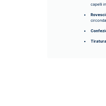
capelli i
Rovesci
circonda
Confezi
Tiratur