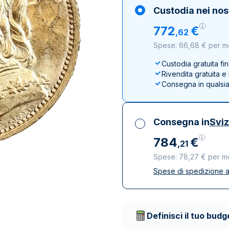
100 grammi
15 kg
Lady Fortuna
Lunar
Custodia nei nos
250 grammi
Luigi d’oro
Maple Leaf
772
€
,
62
1 kg
Lunar
Panda
Spese: 66,68 € per m
Maple Leaf
Panda
Custodia gratuita fi
Rivendita gratuita 
Sterlina Inglese
Consegna in qualsi
Vreneli
Consegna in
Svi
784
€
,
21
Spese: 78,27 € per m
Spese di spedizione a
Tutte le tasse inclu
Spedizione assicura
Società di trasporto 
Definisci il tuo budg