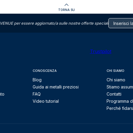
TORNA SU
VENUE per essere aggiornato/a sulle nostre offerte speciali
Trustpilot
CONOSCENZA
CHI SIAMO
Blog
Chi siamo
Guida ai metalli preziosi
Stiamo assu
nto
FAQ
Contatti
Video tutorial
Programma di 
Perché fidarsi