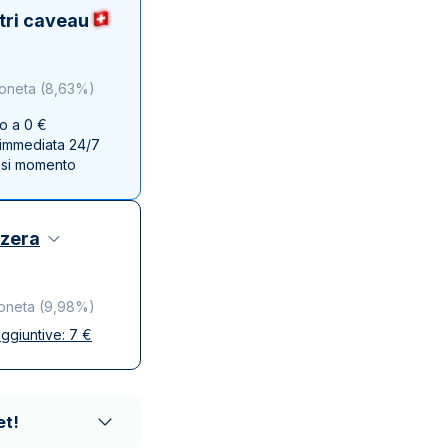
Zecca dello Stato italiano
tri caveau
oneta
(
8,63%
)
no a 0 €
e immediata 24/7
asi momento
zzera
oneta
(
9,98%
)
ggiuntive:
7
€
se
ta e discreta
affidabili
et!