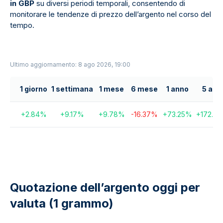
in GBP
su diversi periodi temporali, consentendo di
monitorare le tendenze di prezzo dell’argento nel corso del
tempo.
Ultimo aggiornamento: 8 ago 2026, 19:00
1 giorno
1 settimana
1 mese
6 mese
1 anno
5 ann
+
2.84
%
+
9.17
%
+
9.78
%
-16.37
%
+
73.25
%
+
172.99
Quotazione dell’argento oggi per
valuta (1 grammo)