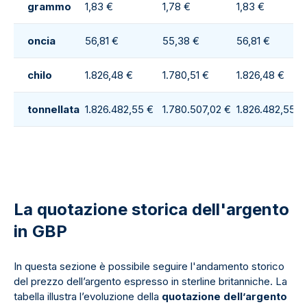
grammo
1,83 €
1,78 €
1,83 €
oncia
56,81 €
55,38 €
56,81 €
chilo
1.826,48 €
1.780,51 €
1.826,48 €
tonnellata
1.826.482,55 €
1.780.507,02 €
1.826.482,55 €
La quotazione storica dell'argento
in GBP
In questa sezione è possibile seguire l'andamento storico
del prezzo dell’argento espresso in sterline britanniche. La
tabella illustra l’evoluzione della
quotazione dell’argento