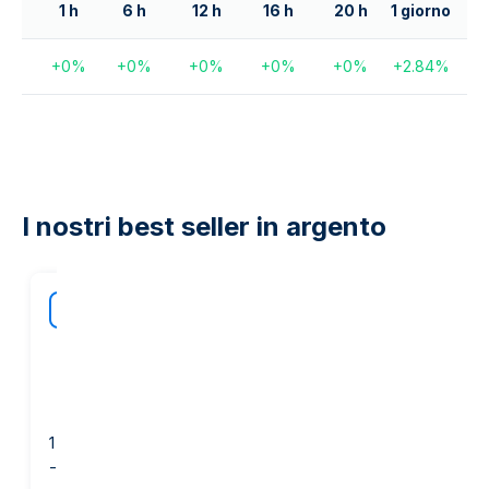
1 h
6 h
12 h
16 h
20 h
1 giorno
+
0
%
+
0
%
+
0
%
+
0
%
+
0
%
+
2.84
%
I nostri best seller in argento
40
sul nost
BEST
margin
1 oncia Moneta d’Argento
1 kg lingotto d'argento -
- GOLD AVENUE
PAMP Suisse