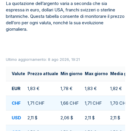
La quotazione dell’argento varia a seconda che sia
espressa in euro, dollari USA, franchi svizzeri o sterline
britanniche. Questa tabella consente di monitorare il prezzo
dell’oro per ogni valuta, nonché la sua evoluzione
giornaliera.
Ultimo aggiornamento: 8 ago 2026, 19:21
Valute
Prezzo attuale
Min giorno
Max giorno
Media gio
EUR
1,83 €
1,78 €
1,83 €
1,82 €
CHF
1,71 CHF
1,66 CHF
1,71 CHF
1,70 CHF
USD
2,11 $
2,06 $
2,11 $
2,11 $