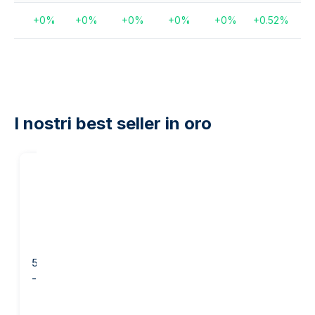
+
0
%
+
0
%
+
0
%
+
0
%
+
0
%
+
0.52
%
I nostri best seller in oro
20
%
sul nostro
margine
50 grammi Lingotto d'Oro
1 oncia Lingotto d’Oro -
- PAMP Suisse
Heraeus