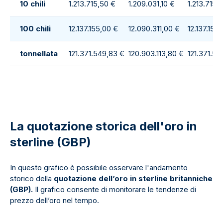
10 chili
1.213.715,50 €
1.209.031,10 €
1.213.715,
100 chili
12.137.155,00 €
12.090.311,00 €
12.137.155
tonnellata
121.371.549,83 €
120.903.113,80 €
121.371.54
La quotazione storica dell'oro in
sterline (GBP)
In questo grafico è possibile osservare l'andamento
storico della
quotazione dell’oro in sterline britanniche
(GBP).
Il grafico consente di monitorare le tendenze di
prezzo dell’oro nel tempo.