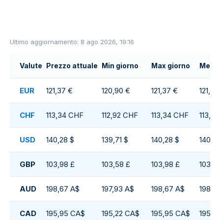
Ultimo aggiornamento: 8 ago 2026, 19:16
Valute
Prezzo attuale
Min giorno
Max giorno
Media
EUR
121,37 €
120,90 €
121,37 €
121,35
CHF
113,34 CHF
112,92 CHF
113,34 CHF
113,3
USD
140,28 $
139,71 $
140,28 $
140,2
GBP
103,98 £
103,58 £
103,98 £
103,9
AUD
198,67 A$
197,93 A$
198,67 A$
198,6
CAD
195,95 CA$
195,22 CA$
195,95 CA$
195,9