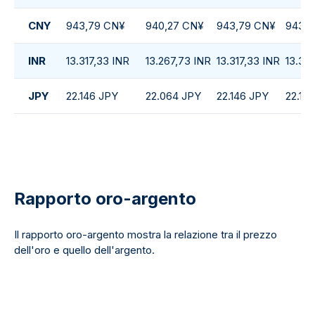
CNY
943,79 CN¥
940,27 CN¥
943,79 CN¥
943,6
INR
13.317,33 INR
13.267,73 INR
13.317,33 INR
13.314
JPY
22.146 JPY
22.064 JPY
22.146 JPY
22.14
Rapporto oro-argento
Il rapporto oro-argento mostra la relazione tra il prezzo
dell'oro e quello dell'argento.