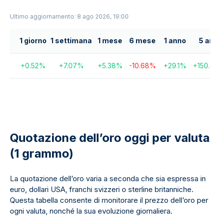
Ultimo aggiornamento: 8 ago 2026, 19:00
1 giorno
1 settimana
1 mese
6 mese
1 anno
5 anni
+
0.52
%
+
7.07
%
+
5.38
%
-10.68
%
+
29.1
%
+
150.67
Quotazione dell’oro oggi per valuta
(1 grammo)
La quotazione dell’oro varia a seconda che sia espressa in
euro, dollari USA, franchi svizzeri o sterline britanniche.
Questa tabella consente di monitorare il prezzo dell’oro per
ogni valuta, nonché la sua evoluzione giornaliera.