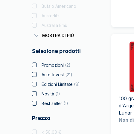
Bufalo Americano
Austerlitz
Australia Emù
Coronas
MOSTRA DI PIÙ
Batman
Selezione prodotti
Big Five
Bitcoin
Promozioni
(
2
)
Black Flag
Auto-Invest
(
21
)
Britannia
(
1
)
Edizioni Limitate
(
8
)
Coca Cola
Novità
(
1
)
100 gr
Collezione Natalizi
Best seller
(
1
)
d'Arg
Criptovaluta
Lunar
Prezzo
Non di
Leone Ceco
Disney
(
1
)
< 50,00 €