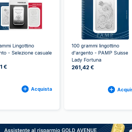
100 grammi
15 kg
Lady Fortuna
Lunar
250 grammi
Luigi d’oro
Maple Leaf
1 kg
Lunar
Panda
Maple Leaf
Panda
ammi Lingottino
100 grammi lingottino
Sterlina Inglese
nto - Selezione casuale
d'argento - PAMP Suisse
Vreneli
Lady Fortuna
1 €
261,42 €
Acquista
Acqui