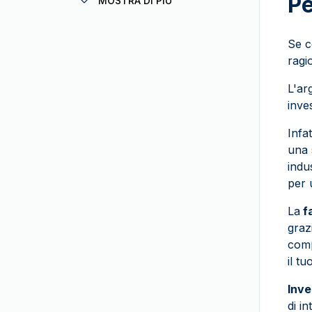
Pe
MOSTRA DI PIÙ
Doblone Spagnolo
German Mint
Star Wars
(
1
)
Se c
Gold Avenue
Cigno
ragi
Zecca Greca
Patrimonio Svizzero
L'ar
Heimerle+Meule
Il Genio Francese
inve
Heraeus
(
7
)
Il Leone e l'Aquila
Infa
Zecca dello Stato italiano
Unesco
una 
MDM
Vreneli
indu
Mexican Mint
per 
Zodiaco
Monete d’oro francesi
Selezione Britannica
(
1
)
La
fa
PAMP Suisse
(
70
)
graz
Storia Americana
comp
Perth Mint
Wonders of Australia
il t
Zecca di Pressburg
Pacchetto investitori
(
1
)
Inve
Zecca Casuale
(
8
)
di i
Royal Australian Mint