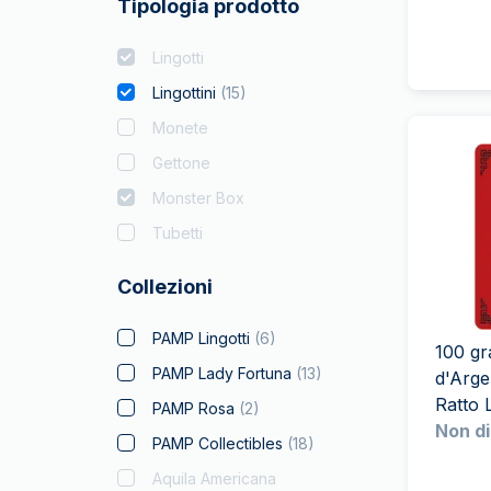
Tipologia prodotto
Lingotti
Lingottini
(
15
)
Monete
Gettone
Monster Box
Tubetti
Collezioni
PAMP Lingotti
(
6
)
100 gr
PAMP Lady Fortuna
(
13
)
d'Arg
Ratto 
PAMP Rosa
(
2
)
Non di
PAMP Collectibles
(
18
)
Aquila Americana