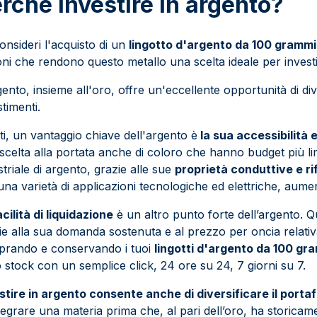
rché investire in argento?
onsideri l'acquisto di un
lingotto d'argento da 100 grammi
oni che rendono questo metallo una scelta ideale per invest
gento, insieme all'oro, offre un'eccellente opportunità di div
stimenti.
tti, un vantaggio chiave dell'argento è
la sua accessibilità
scelta alla portata anche di coloro che hanno budget più lim
striale di argento, grazie alle sue
proprietà conduttive e rif
una varietà di applicazioni tecnologiche ed elettriche, aumen
cilità di liquidazione
è un altro punto forte dell’argento. Q
ie alla sua domanda sostenuta e al prezzo per oncia relativa
rando e conservando i tuoi
lingotti d'argento da 100 g
uo stock con un semplice click, 24 ore su 24, 7 giorni su 7.
stire in argento consente anche di diversificare il portaf
ntegrare una materia prima che, al pari dell’oro, ha storicam