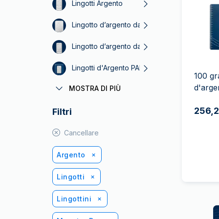
IVA
Lingotti Argento
Programma di
Lingotto d’argento da 1 oncia
affiliazione
Lingotto d’argento da 1 kg
Lingotti d'Argento PAMP
100 gr
d'arge
MOSTRA DI PIÙ
Fortuna argento
256,2
Filtri
Lingotti d’argento Heraeus
Cancellare
Argento
Lingotti
Lingottini