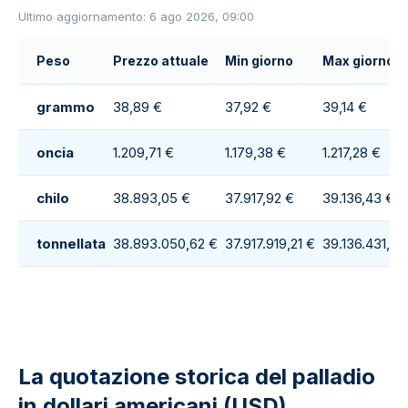
Ultimo aggiornamento: 6 ago 2026, 09:00
Peso
Prezzo attuale
Min giorno
Max giorno
grammo
38,89 €
37,92 €
39,14 €
oncia
1.209,71 €
1.179,38 €
1.217,28 €
chilo
38.893,05 €
37.917,92 €
39.136,43 €
tonnellata
38.893.050,62 €
37.917.919,21 €
39.136.431,59
La quotazione storica del palladio
in dollari americani (USD)