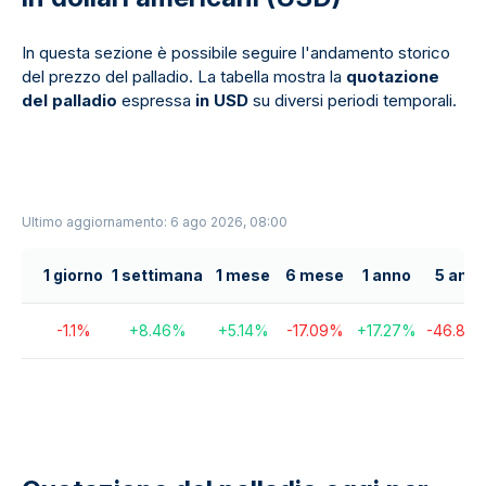
In questa sezione è possibile seguire l'andamento storico
del prezzo del palladio. La tabella mostra la
quotazione
del palladio
espressa
in USD
su diversi periodi temporali.
Ultimo aggiornamento: 6 ago 2026, 08:00
1 giorno
1 settimana
1 mese
6 mese
1 anno
5 anni
-1.1
%
+
8.46
%
+
5.14
%
-17.09
%
+
17.27
%
-46.87