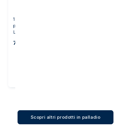
1 grammo lingottino di
1 Oncia Lingottino di
palladio - PAMP Suisse
Palladio - PAMP Suisse
Lady Fortuna
Lady Fortuna
76,56 €
1.452,43 €
Acquista
Acquista
Scopri altri prodotti in palladio