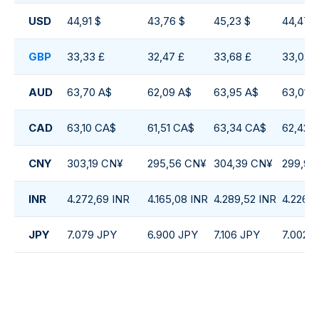
USD
44,91 $
43,76 $
45,23 $
44,47 $
GBP
33,33 £
32,47 £
33,68 £
33,02 £
AUD
63,70 A$
62,09 A$
63,95 A$
63,01 A
CAD
63,10 CA$
61,51 CA$
63,34 CA$
62,42 
CNY
303,19 CN¥
295,56 CN¥
304,39 CN¥
299,93
INR
4.272,69 INR
4.165,08 INR
4.289,52 INR
4.226,7
JPY
7.079 JPY
6.900 JPY
7.106 JPY
7.002 