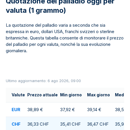
Quotazione del palladio oggi per
valuta (1 grammo)
La quotazione del palladio varia a seconda che sia
espressa in euro, dollari USA, franchi svizzeri o sterline
britanniche. Questa tabella consente di monitorare il prezzo
del palladio per ogni valuta, nonché la sua evoluzione
giornaliera.
Ultimo aggiornamento: 6 ago 2026, 09:00
Valute
Prezzo attuale
Min giorno
Max giorno
Media g
EUR
38,89 €
37,92 €
39,14 €
38,52 
CHF
36,33 CHF
35,41 CHF
36,47 CHF
35,94 