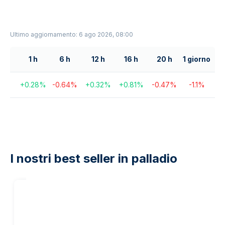
Ultimo aggiornamento: 6 ago 2026, 08:00
1 h
6 h
12 h
16 h
20 h
1 giorno
+
0.28
%
-0.64
%
+
0.32
%
+
0.81
%
-0.47
%
-1.1
%
I nostri best seller in palladio