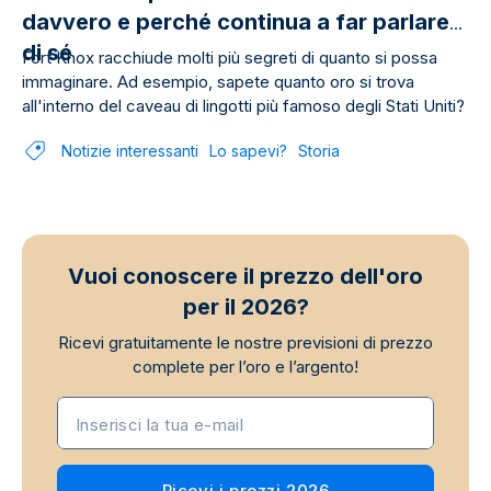
davvero e perché continua a far parlare
di sé
Fort Knox racchiude molti più segreti di quanto si possa
immaginare. Ad esempio, sapete quanto oro si trova
all'interno del caveau di lingotti più famoso degli Stati Uniti?
Notizie interessanti
Lo sapevi?
Storia
Vuoi conoscere il prezzo dell'oro
per il 2026?
Ricevi gratuitamente le nostre previsioni di prezzo
complete per l’oro e l’argento!
Inserisci la tua e-mail
Ricevi i prezzi 2026