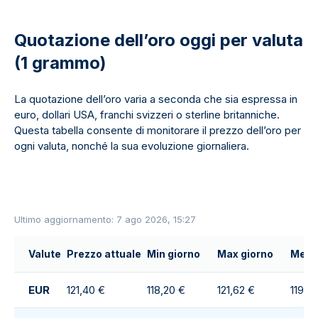
Quotazione dell’oro oggi per valuta
(1 grammo)
La quotazione dell’oro varia a seconda che sia espressa in
euro, dollari USA, franchi svizzeri o sterline britanniche.
Questa tabella consente di monitorare il prezzo dell’oro per
ogni valuta, nonché la sua evoluzione giornaliera.
Ultimo aggiornamento: 7 ago 2026, 15:27
Valute
Prezzo attuale
Min giorno
Max giorno
Media
EUR
121,40 €
118,20 €
121,62 €
119,5