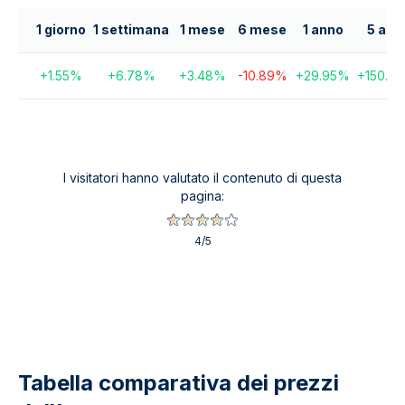
1 giorno
1 settimana
1 mese
6 mese
1 anno
5 ann
+
1.55
%
+
6.78
%
+
3.48
%
-10.89
%
+
29.95
%
+
150.37
I visitatori hanno valutato il contenuto di questa
pagina:
4
/5
Tabella comparativa dei prezzi