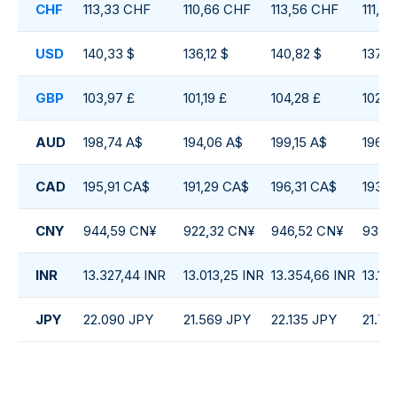
CHF
113,33 CHF
110,66 CHF
113,56 CHF
111,8
USD
140,33 $
136,12 $
140,82 $
137,8
GBP
103,97 £
101,19 £
104,28 £
102,4
AUD
198,74 A$
194,06 A$
199,15 A$
196,1
CAD
195,91 CA$
191,29 CA$
196,31 CA$
193,
CNY
944,59 CN¥
922,32 CN¥
946,52 CN¥
932,
INR
13.327,44 INR
13.013,25 INR
13.354,66 INR
13.15
JPY
22.090 JPY
21.569 JPY
22.135 JPY
21.79