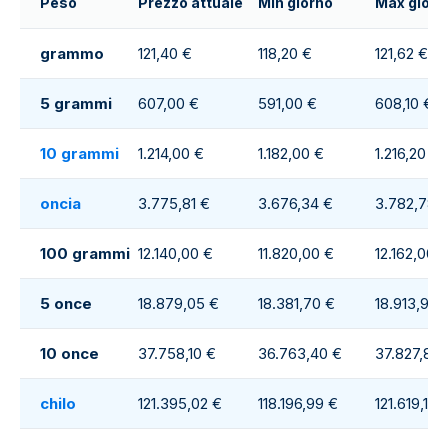
Peso
Prezzo attuale
Min giorno
Max giorn
grammo
121,40 €
118,20 €
121,62 €
5 grammi
607,00 €
591,00 €
608,10 €
10 grammi
1.214,00 €
1.182,00 €
1.216,20 €
oncia
3.775,81 €
3.676,34 €
3.782,78 
100 grammi
12.140,00 €
11.820,00 €
12.162,00 
5 once
18.879,05 €
18.381,70 €
18.913,90 
10 once
37.758,10 €
36.763,40 €
37.827,80 
chilo
121.395,02 €
118.196,99 €
121.619,11 €