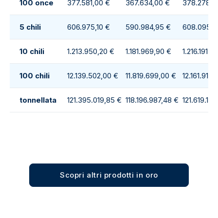
100 once
377.581,00 €
367.634,00 €
378.278,0
5 chili
606.975,10 €
590.984,95 €
608.095,5
10 chili
1.213.950,20 €
1.181.969,90 €
1.216.191,10
100 chili
12.139.502,00 €
11.819.699,00 €
12.161.911,
tonnellata
121.395.019,85 €
118.196.987,48 €
121.619.110
Scopri altri prodotti in oro