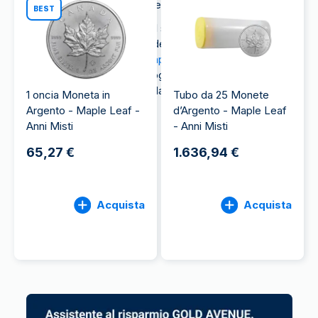
anche sulla bandiera nazionale.
BEST
Grazie alla sua alta qualità e al suo design raffinato,
la moneta Maple Leaf è una delle più famose e
richieste da chi desidera
comprare argento
per
diversificare il proprio portafoglio di risparmio e
investimento o per arricchire la propria collezione di
1 oncia Moneta in
Tubo da 25 Monete
monete d’argento.
Argento - Maple Leaf -
d’Argento - Maple Leaf
Anni Misti
- Anni Misti
65,27 €
1.636,94 €
Acquista
Acquista