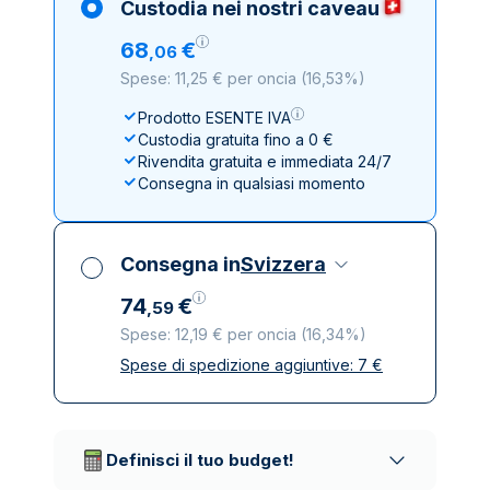
Custodia nei nostri caveau
68
€
,
06
Spese: 11,25 € per oncia
(
16,53%
)
Prodotto ESENTE IVA
Custodia gratuita fino a 0 €
Rivendita gratuita e immediata 24/7
Consegna in qualsiasi momento
Consegna in
Svizzera
74
€
,
59
Spese: 12,19 € per oncia
(
16,34%
)
Spese di spedizione aggiuntive:
7
€
Tutte le tasse incluse
Spedizione assicurata e discreta
Società di trasporto affidabili
Definisci il tuo budget!