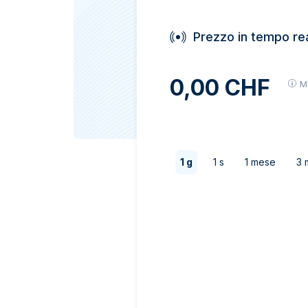
IVA
Programma di
affiliazione
Prezzo in tempo re
0,00 CHF
M
1 g
1 s
1 mese
3 