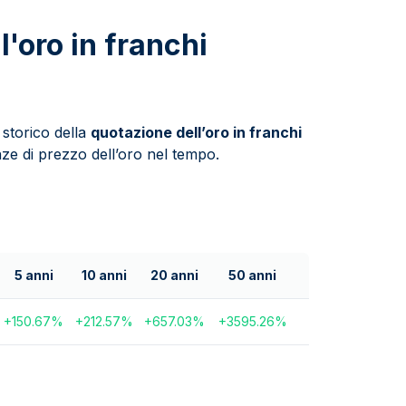
l'oro in franchi
 storico della
quotazione dell’oro in franchi
nze di prezzo dell’oro nel tempo.
5 anni
10 anni
20 anni
50 anni
+
150.67
%
+
212.57
%
+
657.03
%
+
3595.26
%