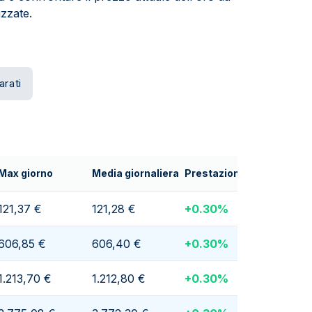
zzate.
arati
Max giorno
Media giornaliera
Prestazioni giornaliere
121,37 €
121,28 €
+
0.30
%
606,85 €
606,40 €
+
0.30
%
1.213,70 €
1.212,80 €
+
0.30
%