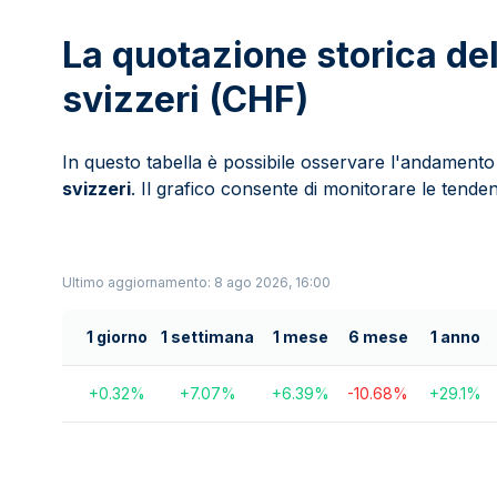
La quotazione storica del
svizzeri (CHF)
In questo tabella è possibile osservare l'andamento
svizzeri
. Il grafico consente di monitorare le tende
Ultimo aggiornamento: 8 ago 2026, 16:00
1 giorno
1 settimana
1 mese
6 mese
1 anno
+
0.32
%
+
7.07
%
+
6.39
%
-10.68
%
+
29.1
%