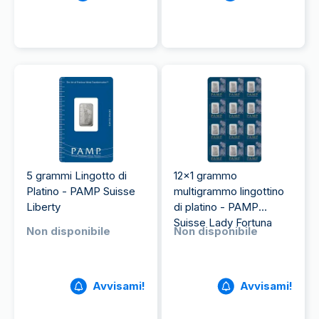
5 grammi Lingotto di
12x1 grammo
Platino - PAMP Suisse
multigrammo lingottino
Liberty
di platino - PAMP
Suisse Lady Fortuna
Non disponibile
Non disponibile
Avvisami!
Avvisami!