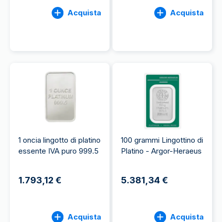
Acquista
Acquista
1 oncia lingotto di platino
100 grammi Lingottino di
essente IVA puro 999.5
Platino - Argor-Heraeus
1.793,12 €
5.381,34 €
Acquista
Acquista