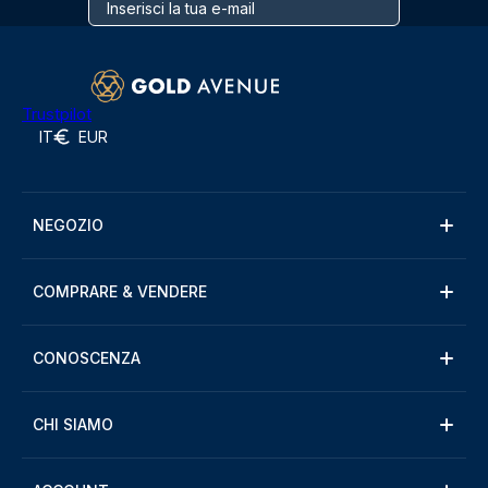
Trustpilot
IT
EUR
NEGOZIO
COMPRARE & VENDERE
CONOSCENZA
CHI SIAMO