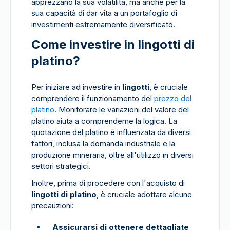
apprezzano la sua volatilità, ma anche per la
sua capacità di dar vita a un portafoglio di
investimenti estremamente diversificato.
Come investire in lingotti di
platino?
Per iniziare ad investire in
lingotti
, è cruciale
comprendere il funzionamento del
prezzo del
platino
. Monitorare le variazioni del valore del
platino aiuta a comprenderne la logica. La
quotazione del platino è influenzata da diversi
fattori, inclusa la domanda industriale e la
produzione mineraria, oltre all'utilizzo in diversi
settori strategici.
Inoltre, prima di procedere con l'acquisto di
lingotti di platino
, è cruciale adottare alcune
precauzioni:
Assicurarsi di ottenere dettagliate