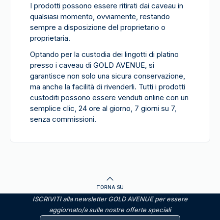
I prodotti possono essere ritirati dai caveau in
qualsiasi momento, ovviamente, restando
sempre a disposizione del proprietario o
proprietaria.
Optando per la custodia dei lingotti di platino
presso i caveau di GOLD AVENUE, si
garantisce non solo una sicura conservazione,
ma anche la facilità di rivenderli. Tutti i prodotti
custoditi possono essere venduti online con un
semplice clic, 24 ore al giorno, 7 giorni su 7,
senza commissioni.
TORNA SU
ISCRIVITI alla newsletter GOLD AVENUE per essere
aggiornato/a sulle nostre offerte speciali