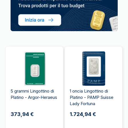
5 grammi Lingottino di
1 oncia Lingottino di
Platino - Argor-Heraeus
Platino - PAMP Suisse
Lady Fortuna
373,94 €
1.724,94 €