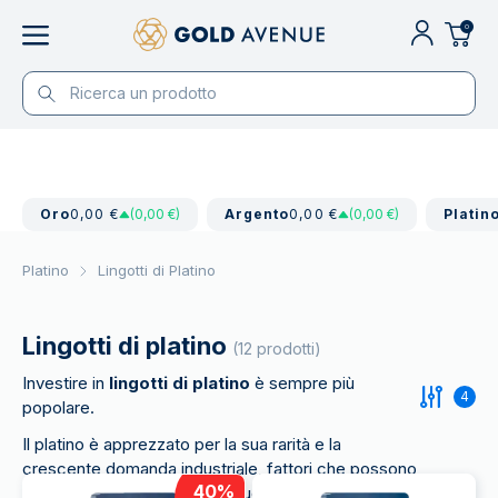
0
Oro
0,00 €
(0,00 €)
Argento
0,00 €
(0,00 €)
Platin
Platino
Lingotti di Platino
Lingotti di platino
(12 prodotti)
Investire in
lingotti di platino
è sempre più
4
popolare.
Il platino è apprezzato per la sua rarità e la
crescente domanda industriale, fattori che possono
40
%
influenzare positivamente il suo valore nel tempo.