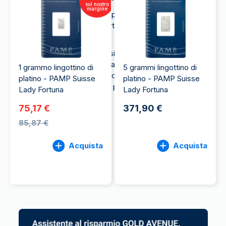
sul nostro
margine
Questo ha spinto sempre più persone a considerare
l'acquisto di platino
come parte della loro strategia
di investimento.
Nonostante l'oro e l'argento siano scelte
tradizionali, il platino, insieme al palladio, offre
1 grammo lingottino di
5 grammi lingottino di
un'opportunità di diversificazione e può essere
platino - PAMP Suisse
platino - PAMP Suisse
un'aggiunta interessante a un portafoglio
Lady Fortuna
Lady Fortuna
equilibrato.
75,17 €
371,90 €
85,87 €
Acquista
Acquista