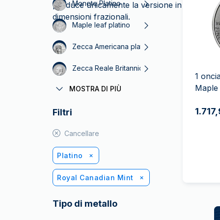
IVA
Monete Platino
produce unicamente la versione in platino da
Programma di
dimensioni frazionali.
Maple leaf platino
affiliazione
Zecca Americana platino
Zecca Reale Britannica platino
1 onci
Maple 
MOSTRA DI PIÙ
Lingotti Platino
1.717
Filtri
Monete di platino Filarmonica di Vienna
Cancellare
Platino
Royal Canadian Mint
Tipo di metallo