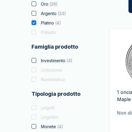
Oro
(
26
)
Argento
(
24
)
Platino
(
4
)
Palladio
Famiglia prodotto
Investimento
(
4
)
Collezione
Numismatica
1 onci
Tipologia prodotto
Lingotti
Non di
Lingottini
Monete
(
4
)