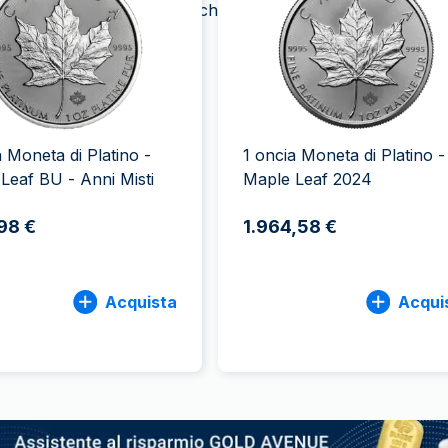
 un onica. Prima erano anche prodotte delle versioni in
100 grammi
15 kg
Lady Fortuna
Lunar
250 grammi
Luigi d’oro
Maple Leaf
1 kg
Lunar
Panda
Maple Leaf
Panda
a Moneta di Platino -
1 oncia Moneta di Platino -
Sterlina Inglese
Leaf BU - Anni Misti
Maple Leaf 2024
Vreneli
,98 €
1.964,58 €
Acquista
Acqui