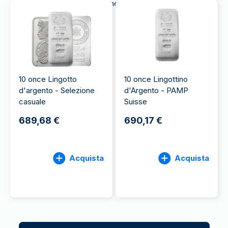
che, da millenni, funge da bene sicuro.
Comprare
argento
, insomma, conviene.
10 once Lingotto
10 once Lingottino
d'argento - Selezione
d'Argento - PAMP
casuale
Suisse
689,68 €
690,17 €
Acquista
Acquista