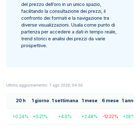
del prezzo dell’oro in un unico spazio,
facilitando la consultazione dei prezzi, il
confronto dei formati e la navigazione tra
diverse visualizzazioni. Usala come punto di
partenza per accedere a dati in tempo reale,
trend storici e analisi dei prezzi da varie
prospettive.
Ultimo aggiornamento: 7 ago 2026, 04:00
20 h
1 giorno
1 settimana
1 mese
6 mese
1 anno
+
0.24
%
+
0.21
%
+
4.6
%
+
2.48
%
-12.22
%
+
28
%