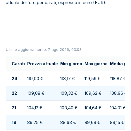
attuale dell'oro per carati, espresso in euro (EUR).
Ultimo aggiornamento: 7 ago 2026, 03:03
Carati
Prezzo attuale
Min giorno
Max giorno
Media gio
24
119,00 €
118,17 €
119,59 €
118,87 €
22
109,08 €
108,32 €
109,62 €
108,96 €
21
104,12 €
103,40 €
104,64 €
104,01 €
18
89,25 €
88,63 €
89,69 €
89,15 €