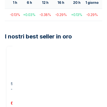
1 h
6 h
12 h
16 h
20 h
1 giorno
-0.13
%
+
0.03
%
-0.38
%
-0.29
%
+
0.13
%
-0.29
%
I nostri best seller in oro
20
%
sul nostro
margine
50 grammi Lingotto d'Oro
1 oncia Lingotto d’Oro -
- PAMP Suisse
Heraeus
6.079,30 €
3.827,29 €