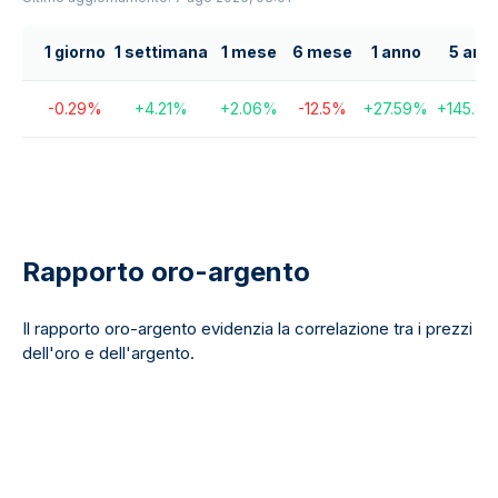
1 giorno
1 settimana
1 mese
6 mese
1 anno
5 anni
-0.29
%
+
4.21
%
+
2.06
%
-12.5
%
+
27.59
%
+
145.83
Rapporto oro-argento
Il rapporto oro-argento evidenzia la correlazione tra i prezzi
dell'oro e dell'argento.