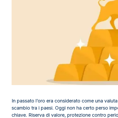
100 grammi
15 kg
Lady Fortuna
Lunar
250 grammi
Luigi d’oro
Maple Leaf
1 kg
Lunar
Panda
Maple Leaf
Panda
Sterlina Inglese
Vreneli
In passato l’oro era considerato come una valut
scambio tra i paesi. Oggi non ha certo perso imp
chiave. Riserva di valore, protezione contro peri