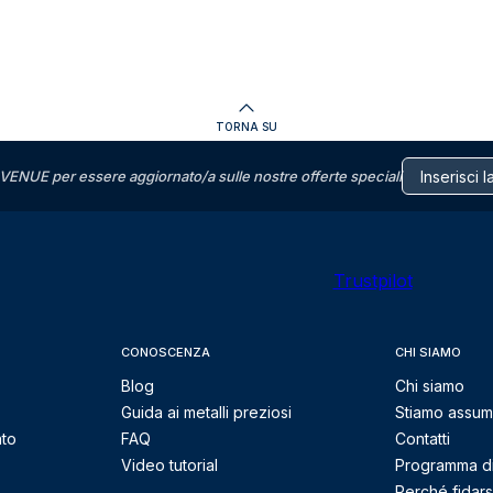
TORNA SU
VENUE per essere aggiornato/a sulle nostre offerte speciali
Trustpilot
CONOSCENZA
CHI SIAMO
Blog
Chi siamo
Guida ai metalli preziosi
Stiamo assu
nto
FAQ
Contatti
Video tutorial
Programma di 
Perché fidarsi