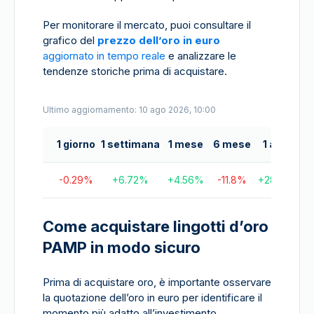
Per monitorare il mercato, puoi consultare il
grafico del
prezzo dell’oro in euro
aggiornato in tempo reale
e analizzare le
tendenze storiche prima di acquistare.
Ultimo aggiornamento: 10 ago 2026, 10:00
1 giorno
1 settimana
1 mese
6 mese
1 anno
-0.29
%
+
6.72
%
+
4.56
%
-11.8
%
+
28.52
%
+
Come acquistare lingotti d’oro
PAMP in modo sicuro
Prima di acquistare oro, è importante osservare
la quotazione dell’oro in euro per identificare il
momento più adatto all’investimento.