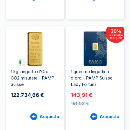
30
%
sul nostro
margine
1 kg Lingotto d'Oro -
1 grammo lingottino
CO2 misurata - PAMP
d'oro - PAMP Suisse
Suisse
Lady Fortuna
122.734,66 €
143,91 €
151,03 €
Acquista
Acquista