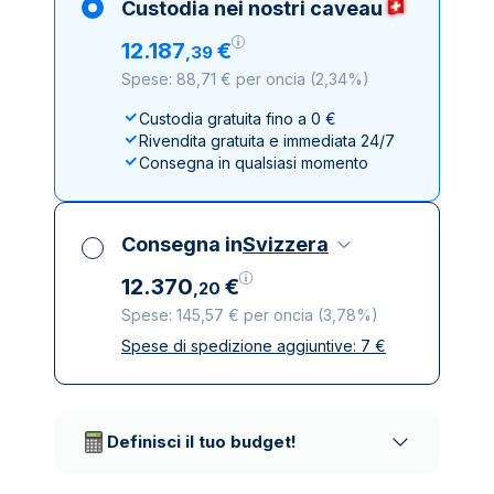
Custodia nei nostri caveau
12
.
187
€
,
39
Spese: 88,71 € per oncia
(
2,34%
)
Custodia gratuita fino a 0 €
Rivendita gratuita e immediata 24/7
Consegna in qualsiasi momento
Consegna in
Svizzera
12
.
370
€
,
20
Spese: 145,57 € per oncia
(
3,78%
)
Spese di spedizione aggiuntive:
7
€
Tutte le tasse incluse
Spedizione assicurata e discreta
Società di trasporto affidabili
Definisci il tuo budget!