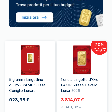
20
%
sul nostro
margine
5 grammi Lingottino
1 oncia Lingotto d'Oro -
d'Oro - PAMP Suisse
PAMP Suisse Cavallo
Coniglio Lunare
Lunar 2026
923,38 €
3.814,07 €
3.840,82 €