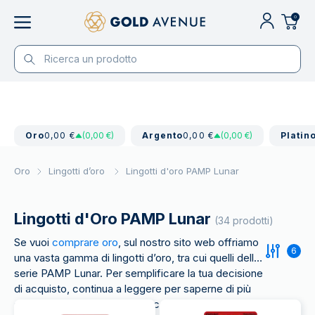
0
Oro
0,00 €
(0,00 €)
Argento
0,00 €
(0,00 €)
Platin
Oro
Lingotti d’oro
Lingotti d'oro PAMP Lunar
Lingotti d'Oro PAMP Lunar
(34 prodotti)
Se vuoi
comprare oro
, sul nostro sito web offriamo
6
una vasta gamma di lingotti d’oro, tra cui quelli della
serie PAMP Lunar. Per semplificare la tua decisione
di acquisto, continua a leggere per saperne di più
su questi lingotti d’oro dall’eccezionale fattura