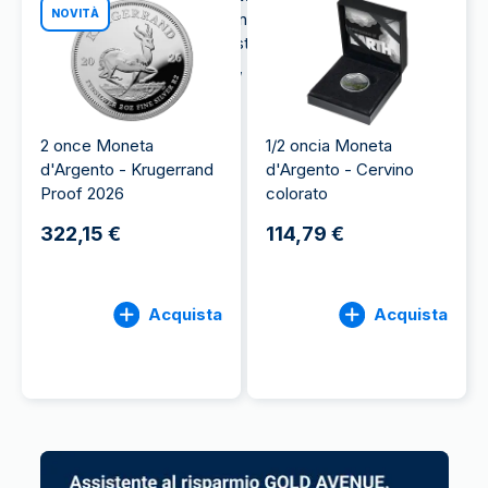
NOVITÀ
risparmiare sulla tassazione, investendo in un
metallo estremamente richiesto con un forte
potenziale di apprezzamento, anche con un piccolo
budget.
2 once Moneta
1/2 oncia Moneta
d'Argento - Krugerrand
d'Argento - Cervino
Proof 2026
colorato
322,15 €
114,79 €
Acquista
Acquista