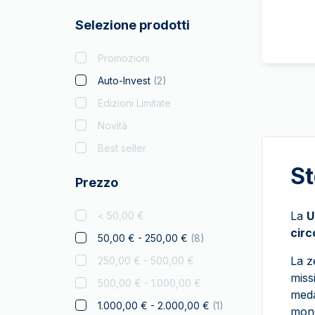
Batman
Selezione prodotti
Big Five
Bitcoin
Promozioni
Black Flag
Auto-Invest
(
2
)
Britannia
Edizioni Limitate
Coca Cola
Novità
Collezione Natalizi
Best seller
Criptovaluta
St
Prezzo
Leone Ceco
Disney
La
U
< 50,00 €
circ
Diwali
50,00 € - 250,00 €
(
8
)
Drachmai
La z
250,00 € - 500,00 €
miss
Australiano
500,00 € - 1.000,00 €
medag
Elephant
1.000,00 € - 2.000,00 €
(
1
)
mone