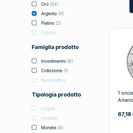
Oro
(
34
)
Argento
(
9
)
Platino
(
2
)
Palladio
Famiglia prodotto
Investimento
(
8
)
Collezione
(
1
)
Numismatica
1 onci
Tipologia prodotto
Ameri
Lingotti
67,18
Lingottini
Monete
(
8
)