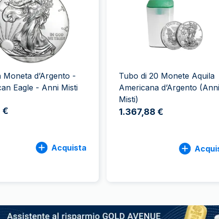
100 grammi
15 kg
Lady Fortuna
Lunar
250 grammi
Luigi d’oro
Maple Leaf
1 kg
Lunar
Panda
Maple Leaf
Panda
a Moneta d’Argento -
Tubo di 20 Monete Aquila
Sterlina Inglese
an Eagle - Anni Misti
Americana d’Argento (Ann
Vreneli
Misti)
 €
1.367,88 €
Acquista
Acqui