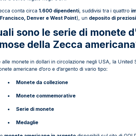
ecca conta circa
1.600 dipendenti
, suddivisi tra i quattro
i
Francisco, Denver e West Point
), un
deposito di prezios
ali sono le serie di monete d
mose della Zecca americana
e alle monete in dollari in circolazione negli USA, la United
onete americane d’oro e d’argento di vario tipo:
Monete da collezione
Monete commemorative
Serie di monete
Medaglie
le
monete americane in argento
disponibili sul sito di G