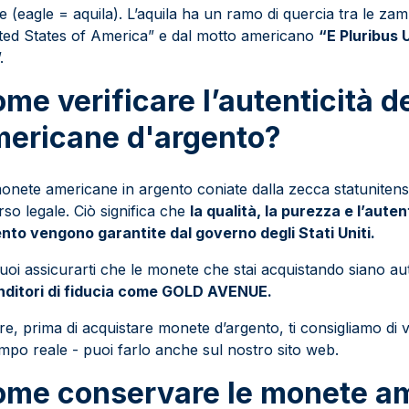
 (eagle = aquila). L’aquila ha un ramo di quercia tra le za
ted States of America” e dal motto americano
“E Pluribus
.
me verificare l’autenticità 
ericane d'argento?
onete americane in argento coniate dalla zecca statunitens
rso legale. Ciò significa che
la qualità, la purezza e l’aute
nto vengono garantite dal governo degli Stati Uniti.
uoi assicurarti che le monete che stai acquistando siano aut
nditori di fiducia come GOLD AVENUE.
tre, prima di acquistare monete d’argento, ti consigliamo di 
empo reale - puoi farlo anche sul nostro sito web.
me conservare le monete am