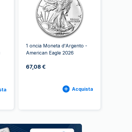
Zecca dello Stato italiano
1 oncia Moneta d'Argento -
i
American Eagle 2026
67,08 €
Acquista
sta