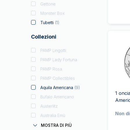
Gettone
Monster Box
Tubetti
(
1
)
Collezioni
PAMP Lingotti
PAMP Lady Fortuna
PAMP Rosa
PAMP Collectibles
Aquila Americana
(
9
)
1 onci
Bufalo Americano
Ameri
Austerlitz
Non di
Australia Emù
Coronas
MOSTRA DI PIÙ