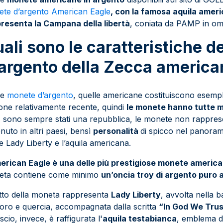
te d’argento American Eagle
, con la famosa aquila amer
resenta la Campana della libertà
, coniata da PAMP in om
ali sono le caratteristiche d
argento della Zecca americ
le
monete d’argento
, quelle americane costituiscono esemplari
one relativamente recente, quindi
le monete hanno tutte m
sono sempre stati una repubblica, le monete non rappres
nuto in altri paesi, bensì
personalità
di spicco nel panoram
 Lady Liberty e l’aquila americana.
erican Eagle è una delle più prestigiose monete america
eta contiene come minimo
un’oncia troy di argento puro 
ritto della moneta rappresenta
Lady Liberty
, avvolta nella 
lloro e quercia, accompagnata dalla scritta
“In God We Tru
scio, invece, è raffigurata l'
aquila testabianca
, emblema de