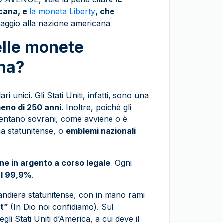
icana, e
la moneta Liberty
, che
aggio alla nazione americana.
elle monete
ana?
 unici. Gli Stati Uniti, infatti, sono una
eno di 250 anni
. Inoltre, poiché gli
entano sovrani, come avviene o è
a statunitense, o
emblemi nazionali
ne in argento a corso legale.
Ogni
al 99,9%
.
bandiera statunitense, con in mano rami
st”
(In Dio noi confidiamo). Sul
gli Stati Uniti d’America, a cui deve il