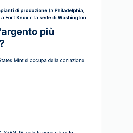
mpianti di produzione
(a
Philadelphia,
i a Fort Knox
e la
sede di Washington
.
'argento più
?
 States Mint si occupa della coniazione
OLD AVENUE, vale la pena citare
le