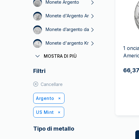
IVA
Monete Argento
Programma di
Monete d'Argento American Eagle
affiliazione
Monete d’argento da 1 oncia
Monete d'argento Krugerrand
1 onci
Americ
MOSTRA DI PIÙ
Monete d'Argento Maple Leaf
66,37
Filtri
Zecca Reale Canadese Argento
Cancellare
Argento
US Mint
Tipo di metallo