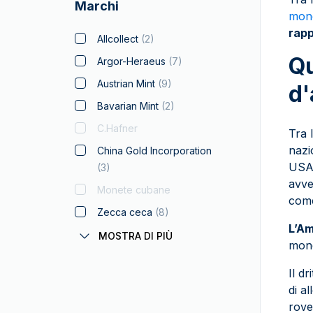
Croce di Malta
Marchi
50 grammi
mone
Maple Leaf
rapp
100 grammi
Allcollect
(
2
)
Libertad del Messico
250 grammi
Qu
Argor-Heraeus
(
7
)
Myths and Legends
10 oz
Austrian Mint
(
9
)
d'
Napoleone
500 grammi
Bavarian Mint
(
2
)
Arca di Noé
1 chilogrammo
C.Hafner
Tra 
Panda
100 oz
nazi
China Gold Incorporation
Filarmonica
USA 
(
3
)
5 chilogrammi
Argento da Regalare
avve
Monete cubane
15 chilogrammi
come
Sovrana
Zecca ceca
(
8
)
Doblone Spagnolo
L’Am
Geiger Edelmetalle
(
7
)
MOSTRA DI PIÙ
mon
Star Wars
German Mint
Cigno
Il d
Gold Avenue
(
2
)
di a
Patrimonio Svizzero
Zecca Greca
rove