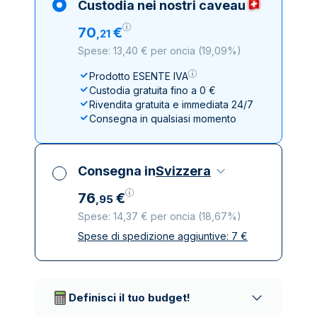
Custodia nei nostri caveau
70
€
,
21
Spese: 13,40 € per oncia
(
19,09%
)
Prodotto ESENTE IVA
Custodia gratuita fino a 0 €
Rivendita gratuita e immediata 24/7
Consegna in qualsiasi momento
Consegna in
Svizzera
76
€
,
95
Spese: 14,37 € per oncia
(
18,67%
)
Spese di spedizione aggiuntive:
7
€
Tutte le tasse incluse
Spedizione assicurata e discreta
Società di trasporto affidabili
Definisci il tuo budget!