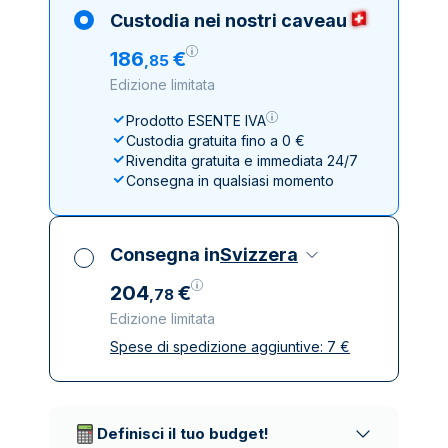
Custodia nei nostri caveau
186
€
,
85
Edizione limitata
Prodotto ESENTE IVA
Custodia gratuita fino a 0 €
Rivendita gratuita e immediata 24/7
Consegna in qualsiasi momento
Consegna in
Svizzera
204
€
,
78
Edizione limitata
Spese di spedizione aggiuntive:
7
€
Tutte le tasse incluse
Spedizione assicurata e discreta
Società di trasporto affidabili
Definisci il tuo budget!