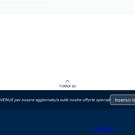
TORNA SU
VENUE per essere aggiornato/a sulle nostre offerte speciali
Trustpilot