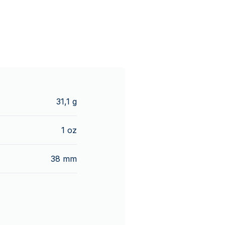
31,1 g
1 oz
38 mm