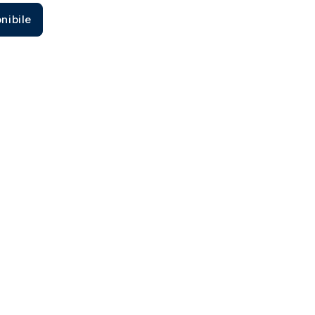
Zecca dello Stato italiano
nibile