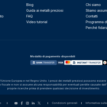
Blog
Chi siamo
Guida ai metalli preziosi
Stiamo assu
nto
FAQ
Contatti
Video tutorial
Programma di 
Perché fidarsi
Modalità di pagamento disponibili
ll'Unione Europea e nel Regno Unito. I prezzi dei metalli preziosi possono essere v
iscale e non si assume alcuna responsabilità per eventuali perdite causate dall'util
proprie ricerche prima di prendere qualsiasi decisione di investimento.
p
Condizioni generali
Informativa sulla