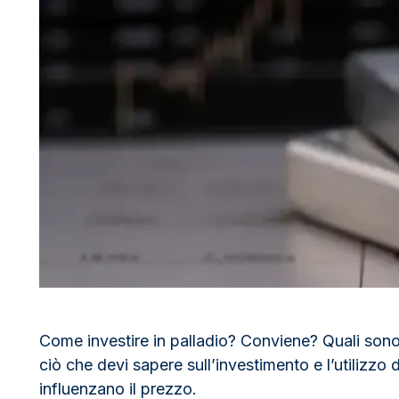
100 grammi
15 kg
Lady Fortuna
Lunar
250 grammi
Luigi d’oro
Maple Leaf
1 kg
Lunar
Panda
Maple Leaf
Panda
Sterlina Inglese
Vreneli
Come investire in palladio? Conviene? Quali sono i
ciò che devi sapere sull’investimento e l’utilizzo d
influenzano il prezzo.