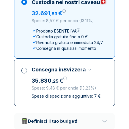
Custodia nei nostri caveau
32
.
691
€
,
83
Spese: 8,57 € per oncia
(
13,11%
)
Prodotto ESENTE IVA
Custodia gratuita fino a 0 €
Rivendita gratuita e immediata 24/7
Consegna in qualsiasi momento
Consegna in
Svizzera
35
.
830
€
,
25
Spese: 9,48 € per oncia
(
13,23%
)
Spese di spedizione aggiuntive:
7
€
Tutte le tasse incluse
Spedizione assicurata e discreta
Società di trasporto affidabili
Definisci il tuo budget!