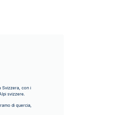
a Svizzera, con i
Alpi svizzere.
ramo di quercia,