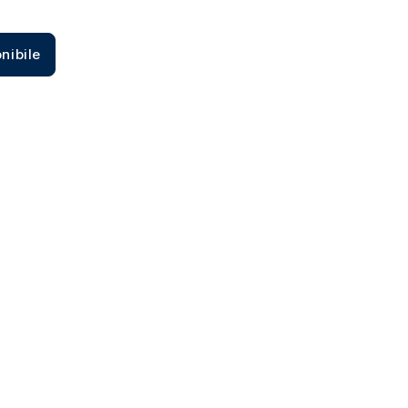
Zecca dello Stato italiano
nibile