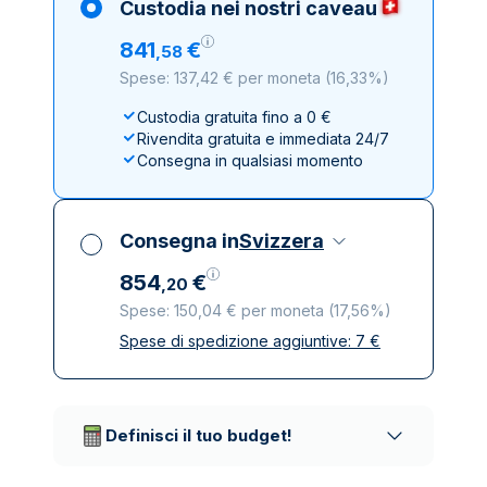
Custodia nei nostri caveau
841
€
,
58
Spese: 137,42 € per moneta
(
16,33%
)
Custodia gratuita fino a 0 €
Rivendita gratuita e immediata 24/7
Consegna in qualsiasi momento
Consegna in
Svizzera
854
€
,
20
Spese: 150,04 € per moneta
(
17,56%
)
Spese di spedizione aggiuntive:
7
€
Tutte le tasse incluse
Spedizione assicurata e discreta
Società di trasporto affidabili
Definisci il tuo budget!