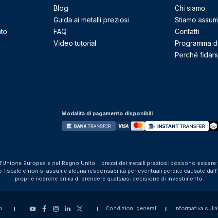
Blog
Chi siamo
Guida ai metalli preziosi
Stiamo assu
nto
FAQ
Contatti
Video tutorial
Programma di 
Perché fidarsi
Modalità di pagamento disponibili
ll'Unione Europea e nel Regno Unito. I prezzi dei metalli preziosi possono essere v
iscale e non si assume alcuna responsabilità per eventuali perdite causate dall'util
proprie ricerche prima di prendere qualsiasi decisione di investimento.
p
Condizioni generali
Informativa sulla