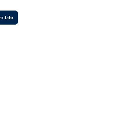
Zecca dello Stato italiano
nibile