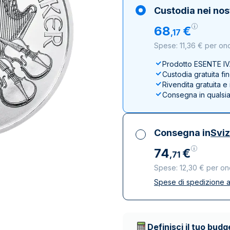
100 grammi
15 kg
Lady Fortuna
Lunar
Custodia nei nos
250 grammi
Luigi d’oro
Maple Leaf
68
€
,
17
1 kg
Lunar
Panda
Spese: 11,36 € per on
Maple Leaf
Panda
Prodotto ESENTE I
Custodia gratuita fi
Sterlina Inglese
Rivendita gratuita 
Vreneli
Consegna in qualsi
Consegna in
Svi
74
€
,
71
Spese: 12,30 € per on
Spese di spedizione a
Tutte le tasse inclu
Spedizione assicura
Società di trasporto 
Definisci il tuo budg