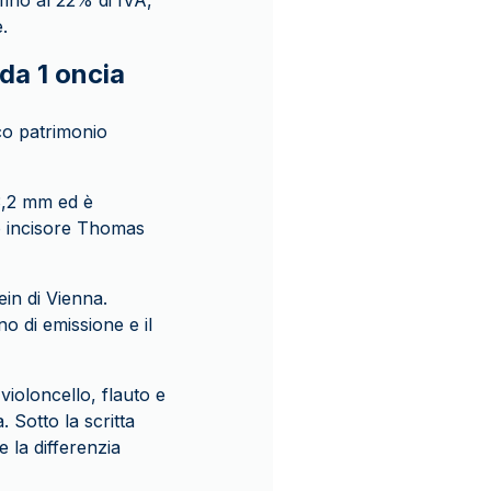
 fino al 22% di IVA,
.
da 1 oncia
cco patrimonio
3,2 mm ed è
ro incisore Thomas
ein di Vienna.
no di emissione e il
violoncello, flauto e
 Sotto la scritta
e la differenzia