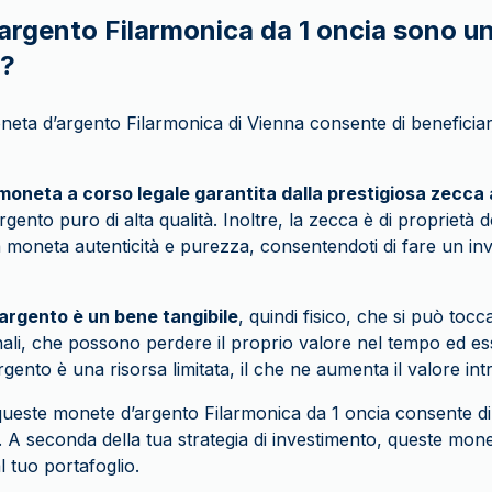
argento Filarmonica da 1 oncia sono u
o?
neta d’argento Filarmonica di Vienna consente di beneficiare
moneta a corso legale garantita dalla prestigiosa zecca
ento puro di alta qualità. Inoltre, la zecca è di proprietà d
la moneta autenticità e purezza, consentendoti di fare un in
’argento è un bene tangibile
, quindi fisico, che si può tocc
onali, che possono perdere il proprio valore nel tempo ed e
l’argento è una risorsa limitata, il che ne aumenta il valore int
i queste monete d’argento Filarmonica da 1 oncia consente d
. A seconda della tua strategia di investimento, queste mo
l tuo portafoglio.