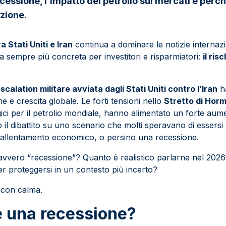
cessione, l’impatto del petrolio sui mercati e perché
nzione.
a Stati Uniti e Iran
continua a dominare le notizie internazi
sempre più concreta per investitori e risparmiatori:
il ris
scalation militare avviata dagli Stati Uniti contro l’Iran
ha
ne e crescita globale. Le forti tensioni nello
Stretto di Hor
gici per il petrolio mondiale, hanno alimentato un forte aum
o il dibattito su uno scenario che molti speravano di essersi la
rallentamento economico, o persino una recessione.
davvero “recessione”? Quanto è realistico parlarne nel 20
 per proteggersi in un contesto più incerto?
 con calma.
è una recessione?