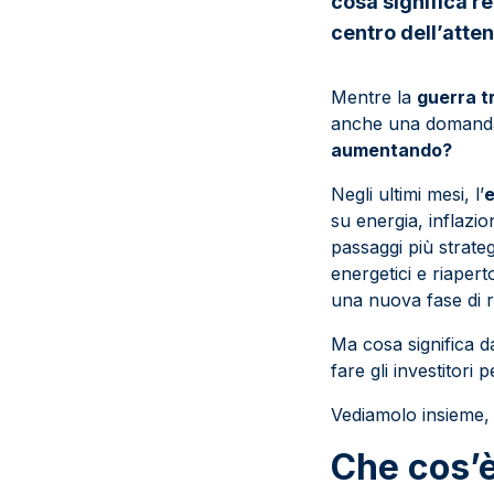
cosa significa re
centro dell’atte
Mentre la
guerra tr
anche una domanda 
aumentando?
Negli ultimi mesi, l’
e
su energia, inflazio
passaggi più strate
energetici e riapert
una nuova fase di 
Ma cosa significa 
fare gli investitori
Vediamolo insieme,
Che cos’