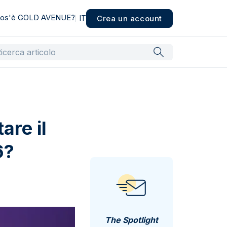
os'è GOLD AVENUE?
Crea un account
IT
are il
6?
The Spotlight