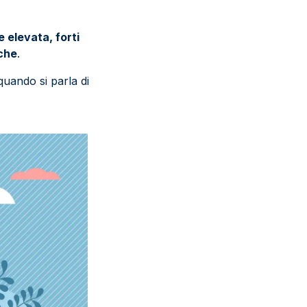
e elevata, forti
iche
.
quando si parla di