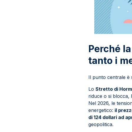
Perché la
tanto i m
Il punto centrale è
Lo
Stretto di Hor
riduce o si blocca, l
Nel 2026, le tensio
energetico:
il prez
di 124 dollari ad apr
geopolitica.