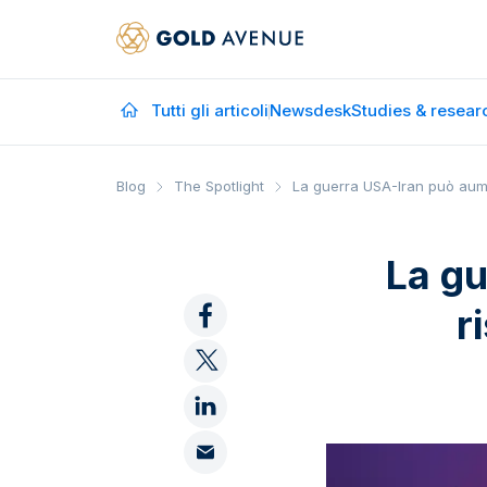
Tutti gli articoli
Newsdesk
Studies & resear
Blog
The Spotlight
La guerra USA-Iran può aume
La gu
r