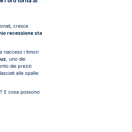
 l’oro torna al
onali, cresce
chio recessione sta
 riacceso i timori
muz
, uno dei
ento dei prezzi
sciati alle spalle:
26? E cosa possono