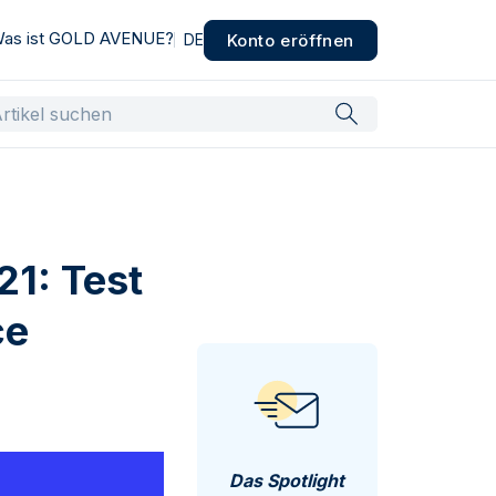
as ist GOLD AVENUE?
Konto eröffnen
DE
21: Test
ce
Das Spotlight