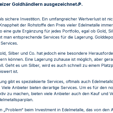
izer Goldhändlern ausgezeichnet🎉.
als sichere Investition. Ein umfangreicher Wertverlust ist ni
e Knappheit der Rohstoffe den Preis vieler Edelmetalle imme
so eine gute Ergänzung für jedes Portfolio, egal ob Gold, Sil
t man entsprechende Services für die Lagerung. Golddepot 
 Services.
Gold, Silber und Co. hat jedoch eine besondere Herausfor
agern können. Eine Lagerung zuhause ist möglich, aber ger
ll. Geht es um Silber, wird es auch schnell zu einem Platz
swert ist.
ng gibt es spezialisierte Services, oftmals auch Edelmetall
 Viele Anbieter bieten derartige Services. Um es für den n
aktiv zu machen, bieten viele Anbieter auch den Kauf und V
delmetallsparplan.
in „Problem“ beim Investment in Edelmetalle, das von den A