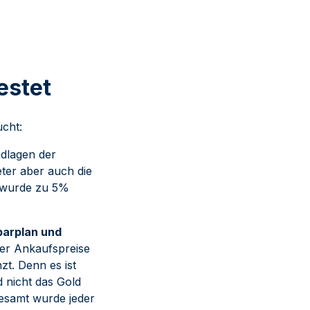
estet
cht:
ndlagen der
ter aber auch die
h wurde zu 5%
parplan und
er Ankaufspreise
zt. Denn es ist
 nicht das Gold
gesamt wurde jeder