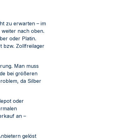
cht zu erwarten – im
r weiter nach oben.
ber oder Platin.
bzw. Zollfreilager
derung. Man muss
ade bei größeren
problem, da Silber
depot oder
ormalen
erkauf an –
nbietern gelöst