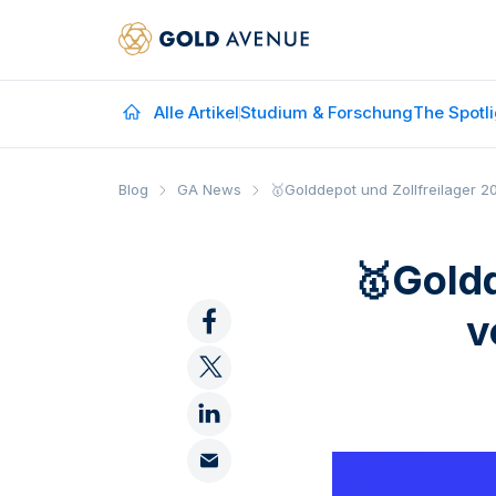
Alle Artikel
Studium & Forschung
The Spotli
Blog
GA News
🥇Golddepot und Zollfreilager 2
🥇Goldd
v