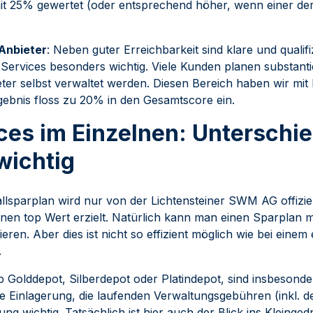
mit 25% gewertet (oder entsprechend höher, wenn einer der
Anbieter
: Neben guter Erreichbarkeit sind klare und qualif
Services besonders wichtig. Viele Kunden planen substanti
ter selbst verwaltet werden. Diesen Bereich haben wir mi
gebnis floss zu 20% in den Gesamtscore ein.
ces im Einzelnen: Unterschie
wichtig
allsparplan wird nur von der Lichtensteiner SWM AG offizie
nen top Wert erzielt. Natürlich kann man einen Sparplan m
ieren. Aber dies ist nicht so effizient möglich wie bei eine
.
 Golddepot, Silberdepot oder Platindepot, sind insbesonde
ie Einlagerung, die laufenden Verwaltungsgebühren (inkl. 
ung wichtig. Tatsächlich ist hier auch der Blick ins Kleinged