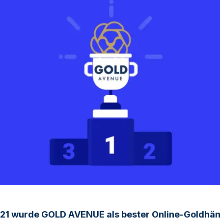
1 wurde GOLD AVENUE als bester Online-Goldhän