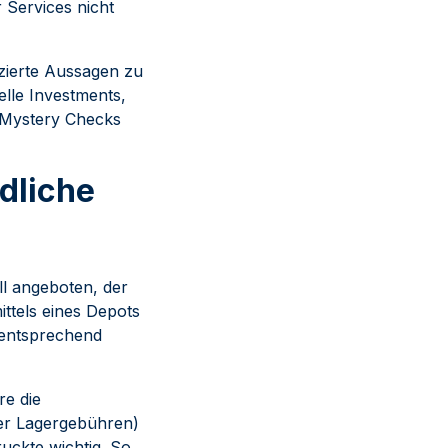
 Services nicht
izierte Aussagen zu
elle Investments,
t Mystery Checks
dliche
ll angeboten, der
ittels eines Depots
m entsprechend
re die
der Lagergebühren)
ruckte wichtig. So