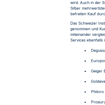
wird. Auch in der 
Silber mehrwertsteu
befreiten Kauf dur
Das Schweizer Insti
genommen und Kund
miteinander vergle
Services ebenfalls 
Deguss
Europo
Geiger 
Goldav
Philoro
Proaur