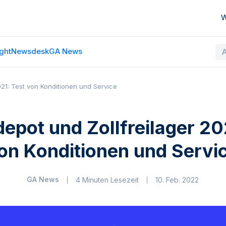
W
ght
Newsdesk
GA News
021: Test von Konditionen und Service
epot und Zollfreilager 20
on Konditionen und Servi
GA News
4 Minuten Lesezeit
10. Feb. 2022