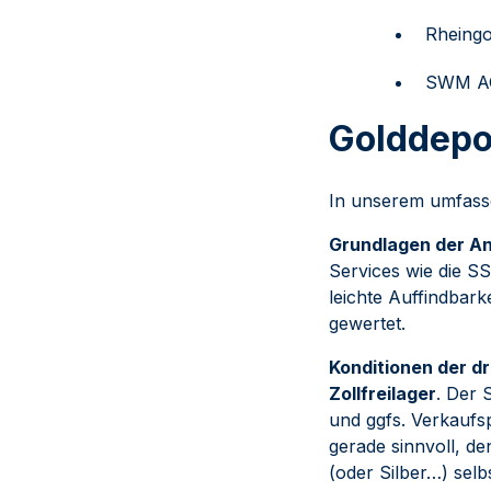
Rheingo
SWM AG
Golddepot
In unserem umfass
Grundlagen der An
Services wie die S
leichte Auffindbar
gewertet.
Konditionen der d
Zollfreilager
. Der 
und ggfs. Verkaufsp
gerade sinnvoll, d
(oder Silber…) sel