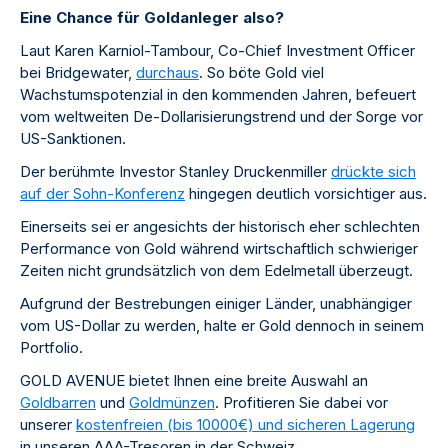
Eine Chance für Goldanleger also?
Laut Karen Karniol-Tambour, Co-Chief Investment Officer
bei Bridgewater,
durchaus
. So böte Gold viel
Wachstumspotenzial in den kommenden Jahren, befeuert
vom weltweiten De-Dollarisierungstrend und der Sorge vor
US-Sanktionen.
Der berühmte Investor Stanley Druckenmiller
drückte sich
auf der Sohn-Konferenz
hingegen deutlich vorsichtiger aus.
Einerseits sei er angesichts der historisch eher schlechten
Performance von Gold während wirtschaftlich schwieriger
Zeiten nicht grundsätzlich von dem Edelmetall überzeugt.
Aufgrund der Bestrebungen einiger Länder, unabhängiger
vom US-Dollar zu werden, halte er Gold dennoch in seinem
Portfolio.
GOLD AVENUE bietet Ihnen eine breite Auswahl an
Goldbarren
und
Goldmünzen
. Profitieren Sie dabei vor
unserer
kostenfreien (bis 10000€) und sicheren Lagerung
in unseren AAA-Tresoren in der Schweiz.