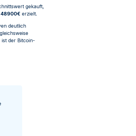
hnittswert gekauft,
e 48900€
erzielt.
ven deutlich
rgleichsweise
st der Bitcoin-
e