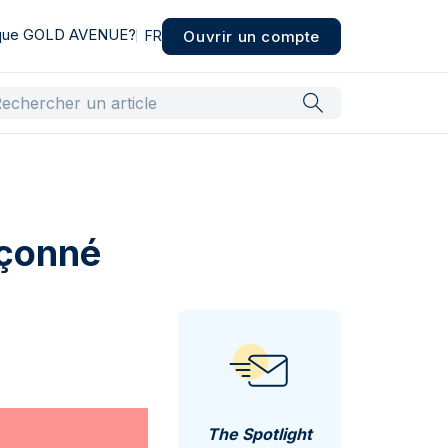
 que GOLD AVENUE?
Ouvrir un compte
FR
açonné
The Spotlight