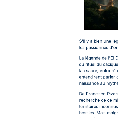
S'il y a bien une lé
les passionnés d'or
La légende de l'El 
du rituel du caciqu
lac sacré, entouré 
entendirent parler d
naissance au mythe 
De Francisco Pizarr
recherche de ce mir
territoires inconn
hostiles. Mais malg