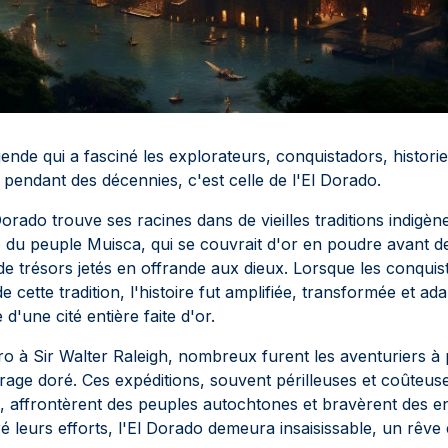
gende qui a fasciné les explorateurs, conquistadors, historie
 pendant des décennies, c'est celle de l'El Dorado.
Dorado trouve ses racines dans de vieilles traditions indigè
e du peuple Muisca, qui se couvrait d'or en poudre avant 
de trésors jetés en offrande aux dieux. Lorsque les conqui
e cette tradition, l'histoire fut amplifiée, transformée et a
d'une cité entière faite d'or.
o à Sir Walter Raleigh, nombreux furent les aventuriers à p
age doré. Ces expéditions, souvent périlleuses et coûteuse
us, affrontèrent des peuples autochtones et bravèrent des 
ré leurs efforts, l'El Dorado demeura insaisissable, un rêve