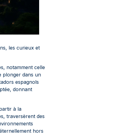
ns, les curieux et
nes, notamment celle
de plonger dans un
stadors espagnols
daptée, donnant
artir à la
s, traversèrent des
environnements
 éternellement hors