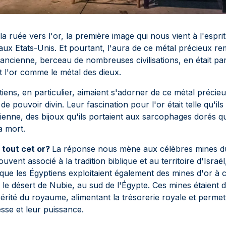
a ruée vers l'or, la première image qui nous vient à l'espri
ux Etats-Unis. Et pourtant, l'aura de ce métal précieux rem
ancienne, berceau de nombreuses civilisations, en était pa
t l'or comme le métal des dieux.
iens, en particulier, aimaient s'adorner de ce métal préci
de pouvoir divin. Leur fascination pour l'or était telle qu'ils
dienne, des bijoux qu'ils portaient aux sarcophages dorés q
a mort.
 tout cet or?
La réponse nous mène aux célèbres mines du
uvent associé à la tradition biblique et au territoire d'Isra
que les Égyptiens exploitaient également des mines d'or à 
le désert de Nubie, au sud de l'Égypte. Ces mines étaient 
périté du royaume, alimentant la trésorerie royale et perm
esse et leur puissance.