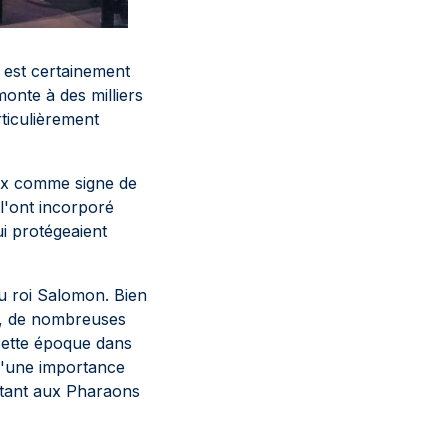
t est certainement
onte à des milliers
rticulièrement
eux comme signe de
 l'ont incorporé
ui protégeaient
 roi Salomon. Bien
ël, de nombreuses
cette époque dans
d'une importance
ettant aux Pharaons