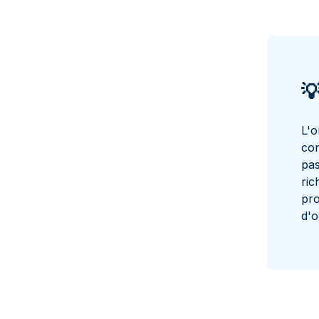

L'o
con
pas
ric
pro
d'o