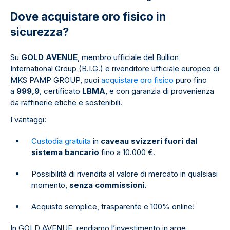
Dove acquistare oro fisico in
sicurezza?
Su
GOLD AVENUE
, membro ufficiale del Bullion
International Group (B.I.G.) e rivenditore ufficiale europeo di
MKS PAMP GROUP, puoi
acquistare oro fisico
puro fino
a
999,9
, certificato
LBMA
, e con garanzia di provenienza
da raffinerie etiche e sostenibili.
I vantaggi:
Custodia gratuita
in
caveau svizzeri fuori dal
sistema bancario
fino a 10.000 €.
Possibilità di rivendita al valore di mercato in qualsiasi
momento,
senza commissioni.
Acquisto semplice, trasparente e 100% online!
In GOLD AVENUE, rendiamo l’investimento in arge