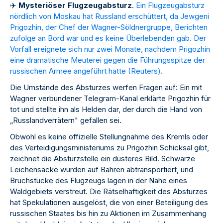
✈
️
Mysteriöser Flugzeugabsturz
.
Ein Flugzeugabsturz
nördlich von Moskau hat Russland erschüttert, da Jewgeni
Prigozhin, der Chef der Wagner-Söldnergruppe, Berichten
zufolge an Bord war und es keine Überlebenden gab. Der
Vorfall ereignete sich nur zwei Monate, nachdem Prigozhin
eine dramatische Meuterei gegen die Führungsspitze der
russischen Armee angeführt hatte (
Reuters
).
Die Umstände des Absturzes werfen Fragen auf: Ein mit
Wagner verbundener Telegram-Kanal erklärte Prigozhin für
tot und stellte ihn als Helden dar, der durch die Hand von
„Russlandverrätern" gefallen sei.
Obwohl es keine offizielle Stellungnahme des Kremls oder
des Verteidigungsministeriums zu Prigozhin Schicksal gibt,
zeichnet die Absturzstelle ein düsteres Bild. Schwarze
Leichensäcke wurden auf Bahren abtransportiert, und
Bruchstücke des Flugzeugs lagen in der Nähe eines
Waldgebiets verstreut. Die Rätselhaftigkeit des Absturzes
hat Spekulationen ausgelöst, die von einer Beteiligung des
russischen Staates bis hin zu Aktionen im Zusammenhang