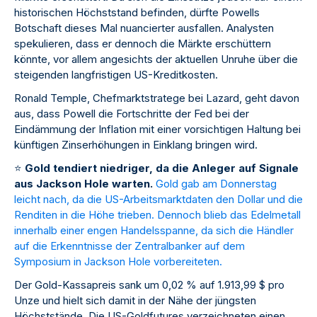
historischen Höchststand befinden, dürfte Powells
Botschaft dieses Mal nuancierter ausfallen. Analysten
spekulieren, dass er dennoch die Märkte erschüttern
könnte, vor allem angesichts der aktuellen Unruhe über die
steigenden langfristigen US-Kreditkosten.
Ronald Temple, Chefmarktstratege bei Lazard, geht davon
aus, dass Powell die Fortschritte der Fed bei der
Eindämmung der Inflation mit einer vorsichtigen Haltung bei
künftigen Zinserhöhungen in Einklang bringen wird.
⭐
Gold tendiert niedriger, da die Anleger auf Signale
aus Jackson Hole warten.
Gold gab am Donnerstag
leicht nach, da die US-Arbeitsmarktdaten den Dollar und die
Renditen in die Höhe trieben. Dennoch blieb das Edelmetall
innerhalb einer engen Handelsspanne, da sich die Händler
auf die Erkenntnisse der Zentralbanker auf dem
Symposium in Jackson Hole vorbereiteten.
Der Gold-Kassapreis sank um 0,02 % auf 1.913,99 $ pro
Unze und hielt sich damit in der Nähe der jüngsten
Höchststände. Die US-Goldfutures verzeichneten einen