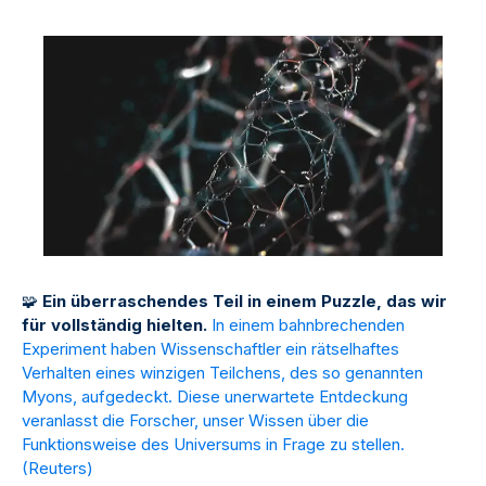
🧩
Ein überraschendes Teil in einem Puzzle, das wir
für vollständig hielten.
In einem bahnbrechenden
Experiment haben Wissenschaftler ein rätselhaftes
Verhalten eines winzigen Teilchens, des so genannten
Myons, aufgedeckt. Diese unerwartete Entdeckung
veranlasst die Forscher, unser Wissen über die
Funktionsweise des Universums in Frage zu stellen.
(
Reuters
)