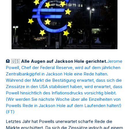
🏦
🇺
🇸
Alle Augen auf Jackson Hole gerichtet.
Jerome
Powell, Chef der Federal Reserve, wird auf dem jährlichen
Zentralbankgipfel in Jackson Hole eine Rede halten.
Während der Markt die Bestätigung erwartet, dass sich die
Zinssätze in den USA stabilisiert haben, wird erwartet, dass
Powell hinsichtlich des Inflationsdrucks vorsichtig bleibt.
(Wir werden Sie nächste Woche über alle Einzelheiten von
Powells Rede in Jackson Hole auf dem Laufenden halten!)
(
FT
)
Letztes Jahr hat Powells unerwartet scharfe Rede die
Märkte erschüttert. Da sich die Zinssätze jedoch auf einem