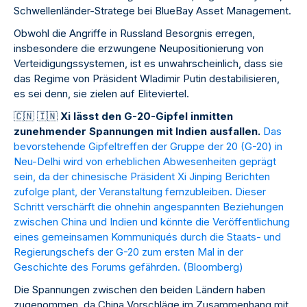
Schwellenländer-Stratege bei BlueBay Asset Management.
Obwohl die Angriffe in Russland Besorgnis erregen,
insbesondere die erzwungene Neupositionierung von
Verteidigungssystemen, ist es unwahrscheinlich, dass sie
das Regime von Präsident Wladimir Putin destabilisieren,
es sei denn, sie zielen auf Eliteviertel.
🇨
🇳
🇮
🇳
Xi lässt den G-20-Gipfel inmitten
zunehmender Spannungen mit Indien ausfallen.
Das
bevorstehende Gipfeltreffen der Gruppe der 20 (G-20) in
Neu-Delhi wird von erheblichen Abwesenheiten geprägt
sein, da der chinesische Präsident Xi Jinping Berichten
zufolge plant, der Veranstaltung fernzubleiben. Dieser
Schritt verschärft die ohnehin angespannten Beziehungen
zwischen China und Indien und könnte die Veröffentlichung
eines gemeinsamen Kommuniqués durch die Staats- und
Regierungschefs der G-20 zum ersten Mal in der
Geschichte des Forums gefährden. (
Bloomberg
)
Die Spannungen zwischen den beiden Ländern haben
zugenommen, da China Vorschläge im Zusammenhang mit