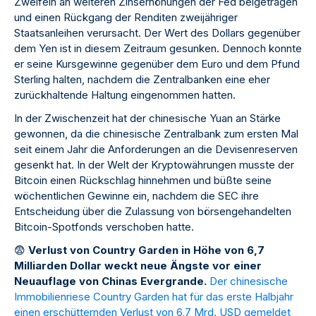
Zweifeln an weiteren Zinserhöhungen der Fed beigetragen
und einen Rückgang der Renditen zweijähriger
Staatsanleihen verursacht. Der Wert des Dollars gegenüber
dem Yen ist in diesem Zeitraum gesunken. Dennoch konnte
er seine Kursgewinne gegenüber dem Euro und dem Pfund
Sterling halten, nachdem die Zentralbanken eine eher
zurückhaltende Haltung eingenommen hatten.
In der Zwischenzeit hat der chinesische Yuan an Stärke
gewonnen, da die chinesische Zentralbank zum ersten Mal
seit einem Jahr die Anforderungen an die Devisenreserven
gesenkt hat. In der Welt der Kryptowährungen musste der
Bitcoin einen Rückschlag hinnehmen und büßte seine
wöchentlichen Gewinne ein, nachdem die SEC ihre
Entscheidung über die Zulassung von börsengehandelten
Bitcoin-Spotfonds verschoben hatte.
😨
Verlust von Country Garden in Höhe von 6,7
Milliarden Dollar weckt neue Ängste vor einer
Neuauflage von Chinas Evergrande.
Der chinesische
Immobilienriese Country Garden hat für das erste Halbjahr
einen erschütternden Verlust von 6,7 Mrd. USD gemeldet