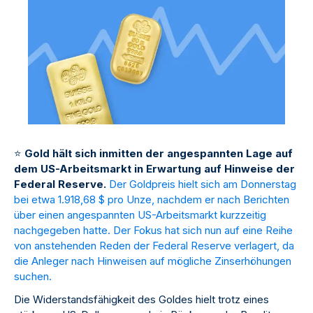
⭐
Gold hält sich inmitten der angespannten Lage auf
dem US-Arbeitsmarkt in Erwartung auf Hinweise der
Federal Reserve.
Der Goldpreis hielt sich am Donnerstag
bei etwa 1.918,68 $ pro Unze, nachdem er nach Berichten
über einen angespannten US-Arbeitsmarkt kurzzeitig
nachgegeben hatte. Der Fokus hat sich nun auf eine Reihe
von anstehenden Reden der Federal Reserve verlagert, da
die Anleger nach Hinweisen auf mögliche Zinserhöhungen
suchen.
Die Widerstandsfähigkeit des Goldes hielt trotz eines