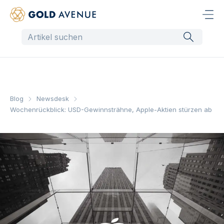
Blog
Newsdesk
Wochenrückblick: USD-Gewinnsträhne, Apple-Aktien stürzen ab