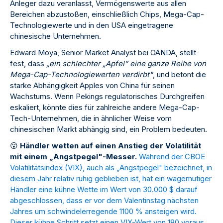
Anleger dazu veranlasst, Vermögenswerte aus allen
Bereichen abzustoßen, einschließlich Chips, Mega-Cap-
Technologiewerte und in den USA eingetragene
chinesische Unternehmen.
Edward Moya, Senior Market Analyst bei OANDA, stellt
fest, dass
„ein schlechter „Apfel” eine ganze Reihe von
Mega-Cap-Technologiewerten verdirbt"
, und betont die
starke Abhängigkeit Apples von China für seinen
Wachstums. Wenn Pekings regulatorisches Durchgreifen
eskaliert, könnte dies für zahlreiche andere Mega-Cap-
Tech-Unternehmen, die in ähnlicher Weise vom
chinesischen Markt abhängig sind, ein Problem bedeuten.
😮
Händler wetten auf einen Anstieg der Volatilität
mit einem „Angstpegel"-Messer.
Während der CBOE
Volatilitätsindex (VIX), auch als „Angstpegel" bezeichnet, in
diesem Jahr relativ ruhig geblieben ist, hat ein wagemutiger
Händler eine kühne Wette im Wert von 30.000 $ darauf
abgeschlossen, dass er vor dem Valentinstag nächsten
Jahres um schwindelerregende 1100 % ansteigen wird.
Dieser kühne Schritt setzt einen VIX-Wert von 180 voraus,