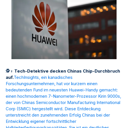
🕵
♀
️
Tech-Detektive decken Chinas Chip-Durchbruch
auf.
TechInsights, ein kanadisches
Forschungsunternehmen, hat vor kurzem einen
bedeutenden Fund im neuesten Huawei-Handy gemacht:
einen hochmodernen 7-Nanometer-Prozessor Kirin 9000s,
der von Chinas Semiconductor Manufacturing International
Corp (SMIC) hergestellt wird. Diese Entdeckung
unterstreicht den zunehmenden Erfolg Chinas bei der
Entwicklung eigener fortschrittlicher
Halbleiterfertigungskapazitäten. Sie ist ein deutliches