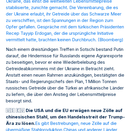
Ukraine, das einst die weltweiten Lebensmittelpreise
stabilisierte, zunichte gemacht. Die Vereinbarung, die es
der Ukraine erlaubt, ihr Getreide über das Schwarze Meer
zu verschiffen, ist den Spannungen in der Region zum
Opfer gefallen. Gespräche mit dem türkischen Präsidenten
Recep Tayyip Erdogan, der die ursprüngliche Initiative
vermittelt hatte, brachten keinen Durchbruch. (
Bloomberg
)
Nach einem dreistündigen Treffen in Sotschi bestand Putin
darauf, die Hindernisse für Russlands eigene Agrarexporte
zu beseitigen, bevor er eine Wiederbelebung des
Getreideabkommens mit der Ukraine in Betracht zieht.
Anstatt einen neuen Rahmen anzukündigen, bestätigten die
Staats- und Regierungschefs den Plan, 1 Million Tonnen
russisches Getreide über die Türkei an afrikanische Länder
zu liefern, die über den Anstieg der Lebensmittelpreise
besorgt sind.
🇺
🇸
🇪
🇺
Die USA und die EU erwägen neue Zölle auf
chinesischen Stahl, um den Handelsstreit der Trump-
Ära zu lösen.
Es gibt Bestrebungen, neue Zölle auf die
übermäßige Stahlproduktion Chinas und anderer Länder