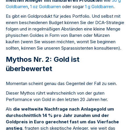
meisten Anleger mit nahbareren Produkten
wie
50 g
Goldbarren
,
1 oz Goldbarren
oder sogar
1 g Goldbarren
.
Es gibt ein Goldprodukt für jedes Portfolio. Und selbst mit
einem bescheidenen Budget können Sie der DCA-Strategie
folgen und in regelmäßigen Abständen eine kleine Menge
physischen Goldes in Form von Barren oder Münzen
kaufen (wenn Sie wissen möchten, womit Sie beginnen
sollten, können Sie unseren Sparassistenten konsultieren).
Mythos Nr. 2: Gold ist
überbewertet
Momentan scheint genau das Gegenteil der Fall zu sein.
Dieser Mythos rührt wahrscheinlich von der guten
Performance von Gold in den letzten 20 Jahren her.
Als
die weltweite Nachfrage nach Anlagegold um
durchschnittlich 14 % pro Jahr zunahm und der
Goldpreis in Euro gerechnet fast um das Vierfache
anstieg
, fragten sich skeptische Anleger, wie weit das