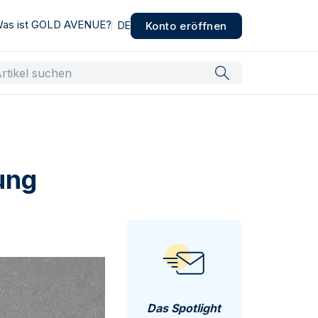
as ist GOLD AVENUE?
Konto eröffnen
DE
ung
Das Spotlight