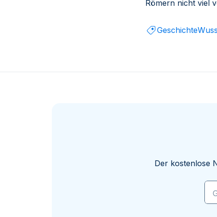
Römern nicht viel v
Geschichte
Wuss
Der kostenlose N
G