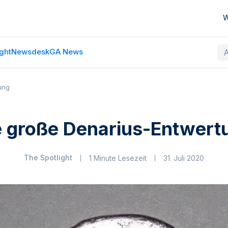
W
ght
Newsdesk
GA News
ung
e große Denarius-Entwert
The Spotlight
1 Minute Lesezeit
31. Juli 2020