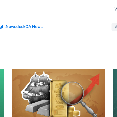
W
ght
Newsdesk
GA News