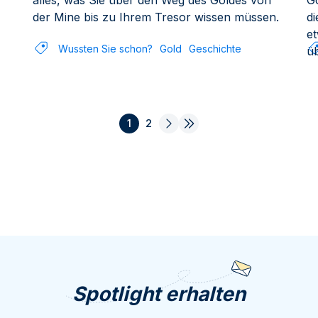
alles, was Sie über den Weg des Goldes von
G
der Mine bis zu Ihrem Tresor wissen müssen.
di
e
Wussten Sie schon?
Gold
Geschichte
ü
1
2
Spotlight erhalten