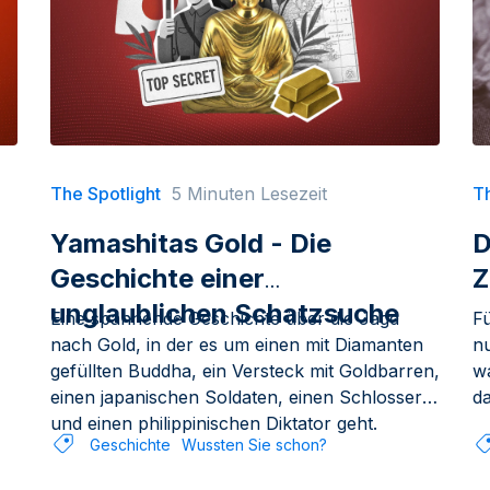
The Spotlight
5 Minuten Lesezeit
Th
Yamashitas Gold - Die
D
Geschichte einer
Z
unglaublichen Schatzsuche
Eine spannende Geschichte über die Jagd
Fü
nach Gold, in der es um einen mit Diamanten
nu
gefüllten Buddha, ein Versteck mit Goldbarren,
w
einen japanischen Soldaten, einen Schlosser
da
und einen philippinischen Diktator geht.
Geschichte
Wussten Sie schon?