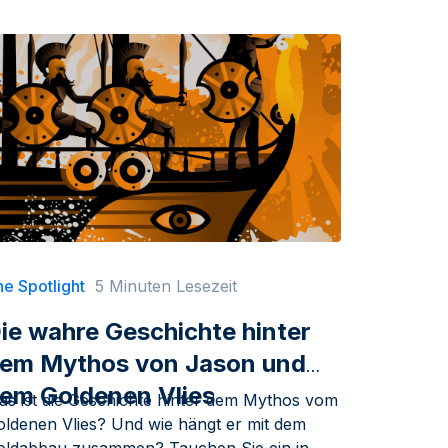
e Spotlight
5 Minuten Lesezeit
ie wahre Geschichte hinter
em Mythos von Jason und
em Goldenen Vlies
as ist die Geschichte hinter dem Mythos vom
oldenen Vlies? Und wie hängt er mit dem