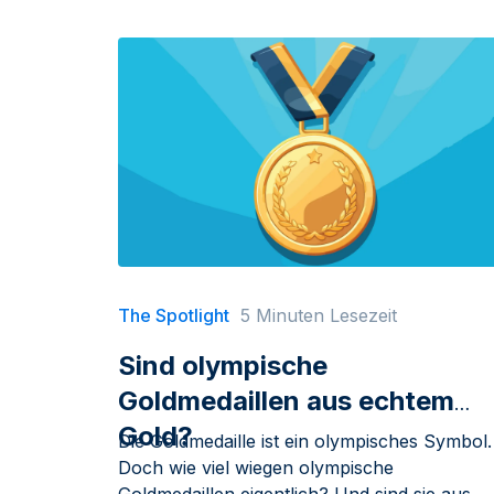
The Spotlight
5 Minuten Lesezeit
Sind olympische
Goldmedaillen aus echtem
Gold?
Die Goldmedaille ist ein olympisches Symbol.
Doch wie viel wiegen olympische