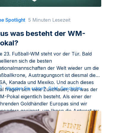
e Spotlight
5 Minuten Lesezeit
us was besteht der WM-
okal?
e 23. Fußball-WM steht vor der Tür. Bald
ellieren sich die besten
ationalmannschaften der Welt wieder um die
ßballkrone, Austragungsort ist diesmal die
SA, Kanada und Mexiko. Und auch dieses
Wussten Sie schon?
Gold
Geschichte
l fragen sich viele Zuschauer, aus was der
-Pokal eigentlich besteht. Als einer der
ührenden Goldhändler Europas sind wir
esonders geeignet, um Ihnen die Antwort zu
eben winking face