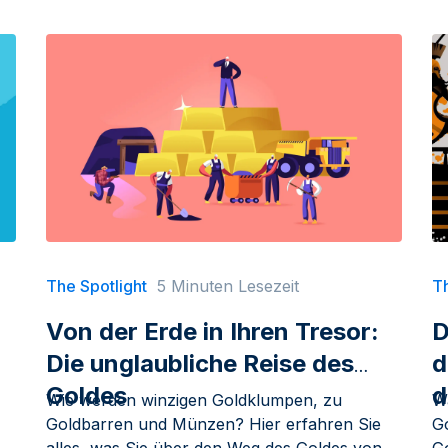
The Spotlight
5 Minuten Lesezeit
Th
Von der Erde in Ihren Tresor:
D
Die unglaubliche Reise des
d
Goldes
d
Wie werden winzigen Goldklumpen, zu
W
Goldbarren und Münzen? Hier erfahren Sie
G