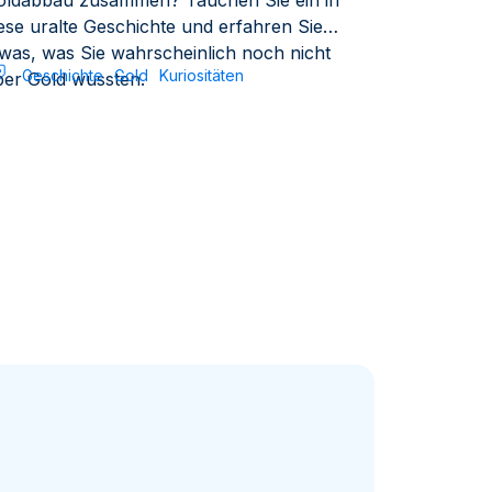
oldabbau zusammen? Tauchen Sie ein in
ese uralte Geschichte und erfahren Sie
twas, was Sie wahrscheinlich noch nicht
Geschichte
Gold
Kuriositäten
ber Gold wussten.