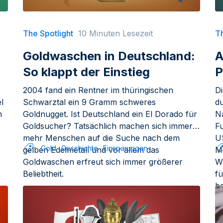
The Spotlight
10 Minuten Lesezeit
Th
Goldwaschen in Deutschland:
A
So klappt der Einstieg
P
2004 fand ein Rentner im thüringischen
Di
l
Schwarztal ein 9 Gramm schweres
du
m
Goldnugget. Ist Deutschland ein El Dorado für
N
Goldsucher? Tatsächlich machen sich immer
Fu
mehr Menschen auf die Suche nach dem
U
Gold
Geschichte
Einsparungen
gelben Edelmetall und vor allem das
Ma
Goldwaschen erfreut sich immer größerer
WM
Beliebtheit.
f
b
g