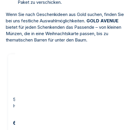
Paket zu verschicken.
Wenn Sie nach Geschenkideen aus Gold suchen, finden Sie
bei uns festliche Auswahlmöglichkeiten.
GOLD AVENUE
bietet für jeden Schenkenden das Passende – von kleinen
Münzen, die in eine Weihnachtskarte passen, bis zu
thematischen Barren für unter den Baum.
5 Gramm Goldbarren -
10 Gramm Goldbarren -
Heraeus
Argor-Heraeus
641,93 €
1.255,58 €