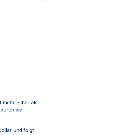
PAMP Suisse
PAMP Suisse
693,17 €
6.290,24 €
Kaufen
t mehr Silber als
 durch die
ollar und folgt