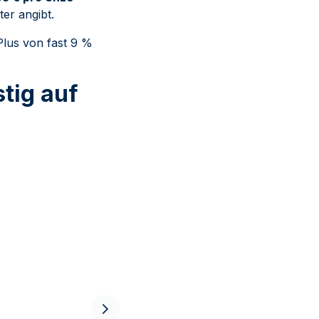
ter angibt.
Plus von fast 9 %
stig auf
10 Unzen Silberbarren -
100 Unze Silberbarr