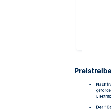
PAMP Suisse
3.653,69 €
Preistreib
Nachfr
geförder
Elektri
Der “Go