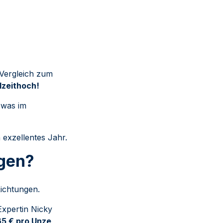
Vergleich zum
llzeithoch!
 was im
n exzellentes Jahr.
igen?
Richtungen.
Expertin Nicky
65 € pro Unze