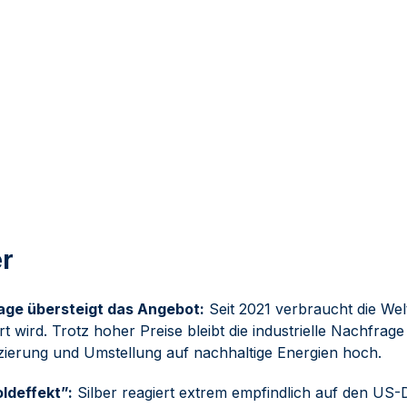
Suisse
1.952,82 €
2.076,95 €
Kaufen
Kaufen
er
age übersteigt das Angebot:
Seit 2021 verbraucht die Wel
t wird. Trotz hoher Preise bleibt die industrielle Nachfrage
fizierung und Umstellung auf nachhaltige Energien hoch.
ldeffekt”:
Silber reagiert extrem empfindlich auf den US-D