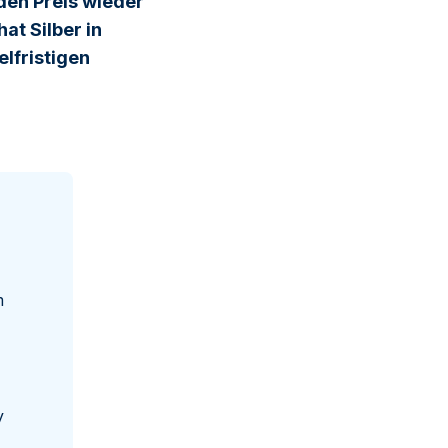
den Preis wieder
at Silber in
lfristigen
m
y