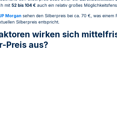
uch mit
52 bis 104 €
auch ein relativ großes Möglichkeitsfens
JP Morgan
sehen den Silberpreis bei ca. 70 €, was einem 
tuellen Silberpreis entspricht.
ktoren wirken sich mittelfri
r-Preis aus?
40
%
Rabatt auf
unsere
Marge
renpaket -
1 kg Silberbarren - PAMP